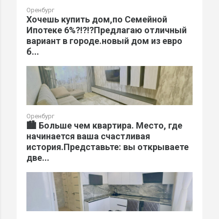
Оренбург
Хочешь купить дом,по Семейной
Ипотеке 6%?!?!?Предлагаю отличный
вариант в городе.новый дом из евро
б...
Оренбург
🏙️ Больше чем квартира. Место, где
начинается ваша счастливая
история.Представьте: вы открываете
две...