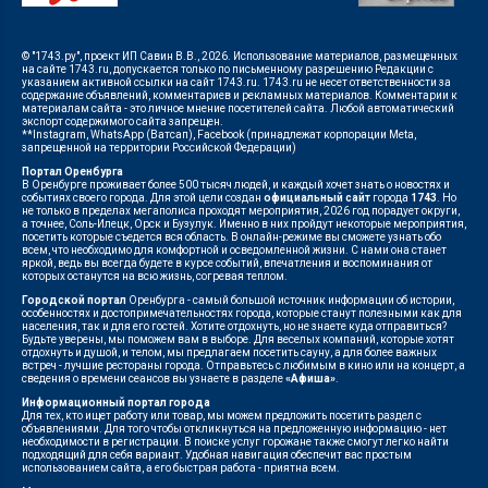
© "1743.ру", проект ИП Савин В.В., 2026. Использование материалов, размещенных
на сайте 1743.ru, допускается только по письменному разрешению Редакции с
указанием активной ссылки на сайт 1743.ru. 1743.ru не несет ответственности за
содержание объявлений, комментариев и рекламных материалов. Комментарии к
материалам сайта - это личное мнение посетителей сайта. Любой автоматический
экспорт содержимого сайта запрещен.
**Instagram, WhatsApp (Ватсап), Facebook (принадлежат корпорации Meta,
запрещенной на территории Российской Федерации)
Портал Оренбурга
В Оренбурге проживает более 500 тысяч людей, и каждый хочет знать о новостях и
событиях своего города. Для этой цели создан
официальный сайт
города
1743
. Но
не только в пределах мегаполиса проходят мероприятия, 2026 год порадует округи,
а точнее, Соль-Илецк, Орск и Бузулук. Именно в них пройдут некоторые мероприятия,
посетить которые съедется вся область. В онлайн-режиме вы сможете узнать обо
всем, что необходимо для комфортной и осведомленной жизни. С нами она станет
яркой, ведь вы всегда будете в курсе событий, впечатления и воспоминания от
которых останутся на всю жизнь, согревая теплом.
Городской портал
Оренбурга - самый большой источник информации об истории,
особенностях и достопримечательностях города, которые станут полезными как для
населения, так и для его гостей. Хотите отдохнуть, но не знаете куда отправиться?
Будьте уверены, мы поможем вам в выборе. Для веселых компаний, которые хотят
отдохнуть и душой, и телом, мы предлагаем посетить сауну, а для более важных
встреч - лучшие рестораны города. Отправьтесь с любимым в кино или на концерт, а
сведения о времени сеансов вы узнаете в разделе
«Афиша»
.
Информационный портал города
Для тех, кто ищет работу или товар, мы можем предложить посетить раздел с
объявлениями. Для того чтобы откликнуться на предложенную информацию - нет
необходимости в регистрации. В поиске услуг горожане также смогут легко найти
подходящий для себя вариант. Удобная навигация обеспечит вас простым
использованием сайта, а его быстрая работа - приятна всем.