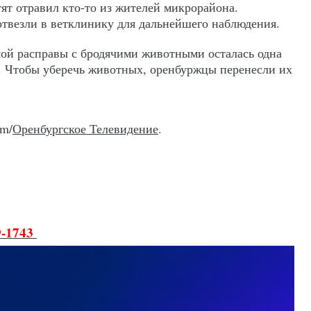
тят отравил кто-то из жителей микрорайона.
твезли в ветклинику для дальнейшего наблюдения.
мой расправы с бродячими животными осталась одна
т. Чтобы уберечь животных, оренбуржцы перенесли их
am/
Оренбургское Телевидение
.
9-1743