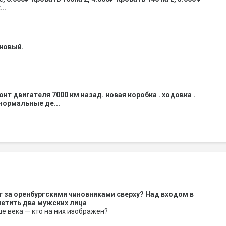
..
 новый.
нт двигателя 7000 км назад. новая коробка . ходовка .
 нормальные де...
 за оренбургскими чиновниками сверху? Над входом в
етить два мужских лица
 века — кто на них изображен?