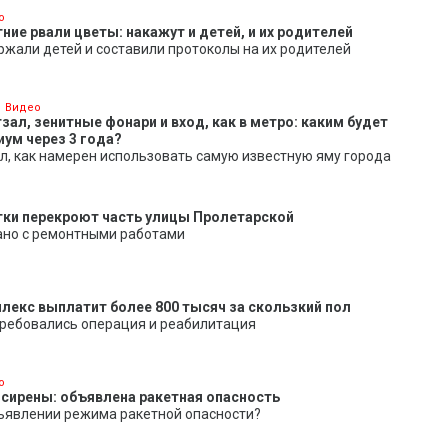
о
ие рвали цветы: накажут и детей, и их родителей
жали детей и составили протоколы на их родителей
Видео
ал, зенитные фонари и вход, как в метро: каким будет
иум через 3 года?
л, как намерен использовать самую известную яму города
утки перекроют часть улицы Пролетарской
ано с ремонтными работами
екс выплатит более 800 тысяч за скользкий пол
ребовались операция и реабилитация
о
 сирены: объявлена ракетная опасность
бъявлении режима ракетной опасности?