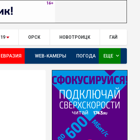
.19
ОРСК
НОВОТРОИЦК
ГАЙ
expand_more
 ЕВРАЗИЯ
WEB-КАМЕРЫ
ПОГОДА
ЕЩЕ
ТА
ОРЕНБУРГ - ГЕРОИ РЯДОМ С НАМИ