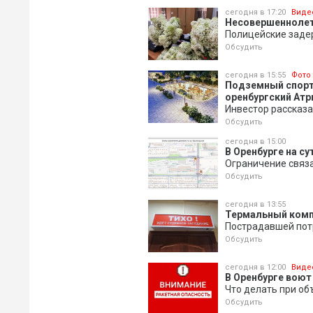
сегодня в 17:20
Виде
Несовершеннолетн
Полицейские задер
Обсудить
сегодня в 15:55
Фото
Подземный спортз
оренбургский Атр
Инвестор рассказа
Обсудить
сегодня в 15:00
В Оренбурге на с
Ограничение связ
Обсудить
сегодня в 13:55
Термальный компл
Пострадавшей пот
Обсудить
сегодня в 12:00
Виде
В Оренбурге воют
Что делать при о
Обсудить