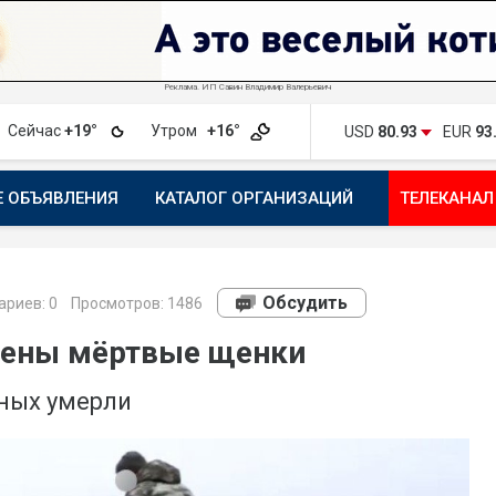
Реклама. ИП Савин Владимир Валерьевич
Сейчас
+19°
Утром
+16°
USD
80.93
EUR
93
Е ОБЪЯВЛЕНИЯ
КАТАЛОГ ОРГАНИЗАЦИЙ
ТЕЛЕКАНАЛ
ПОЖАЛОВАТЬСЯ
МАНИФЕСТ 1743.RU
КАРТА
ПОЧ
Обсудить
риев:
0
Просмотров: 1486
дены мёртвые щенки
ных умерли