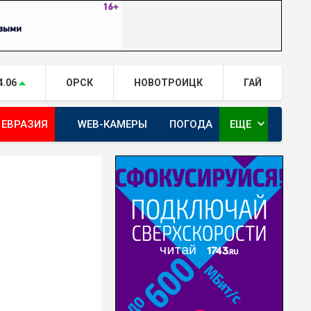
4.06
ОРСК
НОВОТРОИЦК
ГАЙ
expand_more
 ЕВРАЗИЯ
WEB-КАМЕРЫ
ПОГОДА
ЕЩЕ
ТА
ОРЕНБУРГ - ГЕРОИ РЯДОМ С НАМИ