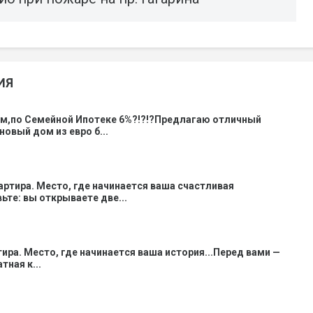
ИЯ
ом,по Семейной Ипотеке 6%?!?!?Предлагаю отличный
новый дом из евро б...
вартира. Место, где начинается ваша счастливая
ьте: вы открываете две...
тира. Место, где начинается ваша история...Перед вами —
ная к...