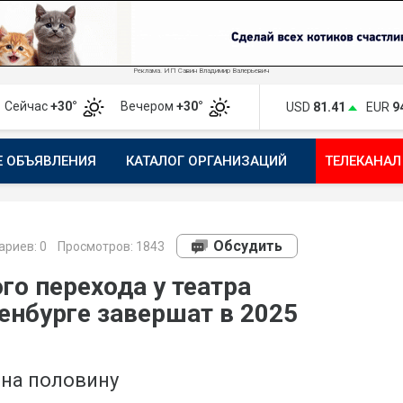
Реклама. ИП Савин Владимир Валерьевич
Сейчас
+30°
Вечером
+30°
USD
81.41
EUR
9
Е ОБЪЯВЛЕНИЯ
КАТАЛОГ ОРГАНИЗАЦИЙ
ТЕЛЕКАНАЛ
ПОЖАЛОВАТЬСЯ
МАНИФЕСТ 1743.RU
КАРТА
ПОЧ
Обсудить
риев:
0
Просмотров: 1843
о перехода у театра
енбурге завершат в 2025
 на половину