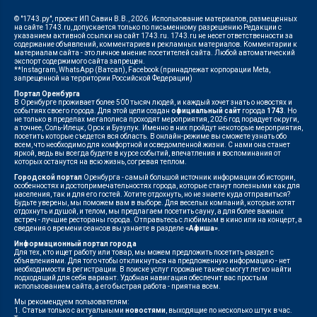
© "1743.ру", проект ИП Савин В.В., 2026. Использование материалов, размещенных
на сайте 1743.ru, допускается только по письменному разрешению Редакции с
указанием активной ссылки на сайт 1743.ru. 1743.ru не несет ответственности за
содержание объявлений, комментариев и рекламных материалов. Комментарии к
материалам сайта - это личное мнение посетителей сайта. Любой автоматический
экспорт содержимого сайта запрещен.
**Instagram, WhatsApp (Ватсап), Facebook (принадлежат корпорации Meta,
запрещенной на территории Российской Федерации)
Портал Оренбурга
В Оренбурге проживает более 500 тысяч людей, и каждый хочет знать о новостях и
событиях своего города. Для этой цели создан
официальный сайт
города
1743
. Но
не только в пределах мегаполиса проходят мероприятия, 2026 год порадует округи,
а точнее, Соль-Илецк, Орск и Бузулук. Именно в них пройдут некоторые мероприятия,
посетить которые съедется вся область. В онлайн-режиме вы сможете узнать обо
всем, что необходимо для комфортной и осведомленной жизни. С нами она станет
яркой, ведь вы всегда будете в курсе событий, впечатления и воспоминания от
которых останутся на всю жизнь, согревая теплом.
Городской портал
Оренбурга - самый большой источник информации об истории,
особенностях и достопримечательностях города, которые станут полезными как для
населения, так и для его гостей. Хотите отдохнуть, но не знаете куда отправиться?
Будьте уверены, мы поможем вам в выборе. Для веселых компаний, которые хотят
отдохнуть и душой, и телом, мы предлагаем посетить сауну, а для более важных
встреч - лучшие рестораны города. Отправьтесь с любимым в кино или на концерт, а
сведения о времени сеансов вы узнаете в разделе
«Афиша»
.
Информационный портал города
Для тех, кто ищет работу или товар, мы можем предложить посетить раздел с
объявлениями. Для того чтобы откликнуться на предложенную информацию - нет
необходимости в регистрации. В поиске услуг горожане также смогут легко найти
подходящий для себя вариант. Удобная навигация обеспечит вас простым
использованием сайта, а его быстрая работа - приятна всем.
Мы рекомендуем пользователям:
1. Статьи только с актуальными
новостями
, выходящие по несколько штук в час.