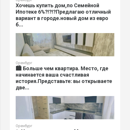
Хочешь купить дом,по Семейной
Ипотеке 6%?!?!?Предлагаю отличный
вариант в городе.новый дом из евро
б...
Оренбург
🏙️ Больше чем квартира. Место, где
начинается ваша счастливая
история.Представьте: вы открываете
две...
Оренбург