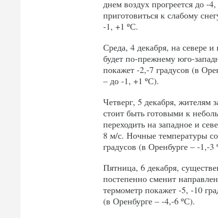
днем воздух прогреется до -4
приготовиться к слабому снегу
-1, +1 ºС.
Среда, 4 декабря, на севере 
будет по-прежнему юго-запад
покажет -2,-7 градусов (в Орен
– до -1, +1 ºС).
Четверг, 5 декабря, жителям з
стоит быть готовыми к небол
переходить на западное и сев
8 м/с. Ночные температуры сост
градусов (в Оренбурге – -1,-3 
Пятница, 6 декабря, существ
постепенно сменит направлени
термометр покажет -5, -10 град
(в Оренбурге – -4,-6 ºС).