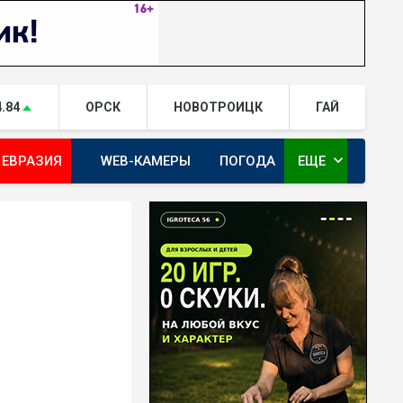
4.84
ОРСК
НОВОТРОИЦК
ГАЙ
expand_more
 ЕВРАЗИЯ
WEB-КАМЕРЫ
ПОГОДА
ЕЩЕ
ТА
ОРЕНБУРГ - ГЕРОИ РЯДОМ С НАМИ