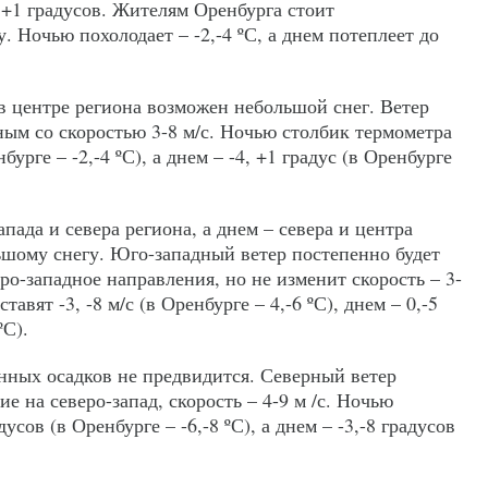
, +1 градусов. Жителям Оренбурга стоит
. Ночью похолодает – -2,-4 ºС, а днем потеплеет до
и в центре региона возможен небольшой снег. Ветер
ным со скоростью 3-8 м/с. Ночью столбик термометра
бурге – -2,-4 ºС), а днем – -4, +1 градус (в Оренбурге
апада и севера региона, а днем – севера и центра
ьшому снегу. Юго-западный ветер постепенно будет
еро-западное направления, но не изменит скорость – 3-
авят -3, -8 м/с (в Оренбурге – 4,-6 ºС), днем – 0,-5
ºС).
енных осадков не предвидится. Северный ветер
е на северо-запад, скорость – 4-9 м /с. Ночью
усов (в Оренбурге – -6,-8 ºС), а днем – -3,-8 градусов