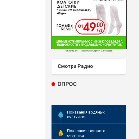
Реклама. ИП Трефильев Сергей Викторович
Смотри Радио
ОПРОС
Показания водяных
счётчиков
Показания газового
счетчика