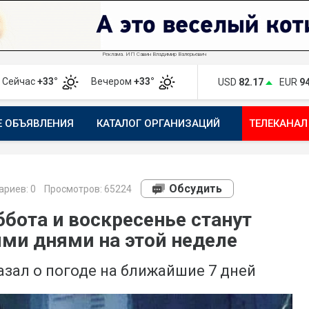
Реклама. ИП Савин Владимир Валерьевич
Сейчас
+33°
Вечером
+33°
USD
82.17
EUR
9
Е ОБЪЯВЛЕНИЯ
КАТАЛОГ ОРГАНИЗАЦИЙ
ТЕЛЕКАНАЛ
ПОЖАЛОВАТЬСЯ
МАНИФЕСТ 1743.RU
КАРТА
ПОЧ
Обсудить
риев:
0
Просмотров: 65224
бота и воскресенье станут
и днями на этой неделе
зал о погоде на ближайшие 7 дней