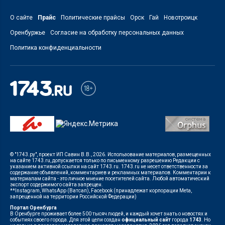
О сайте
Прайс
Политические прайсы
Орск
Гай
Новотроицк
Оренбуржье
Согласие на обработку персональных данных
Политика конфиденциальности
© "1743.ру", проект ИП Савин В.В., 2026. Использование материалов, размещенных
на сайте 1743.ru, допускается только по письменному разрешению Редакции с
указанием активной ссылки на сайт 1743.ru. 1743.ru не несет ответственности за
содержание объявлений, комментариев и рекламных материалов. Комментарии к
материалам сайта - это личное мнение посетителей сайта. Любой автоматический
экспорт содержимого сайта запрещен.
**Instagram, WhatsApp (Ватсап), Facebook (принадлежат корпорации Meta,
запрещенной на территории Российской Федерации)
Портал Оренбурга
В Оренбурге проживает более 500 тысяч людей, и каждый хочет знать о новостях и
событиях своего города. Для этой цели создан
официальный сайт
города
1743
. Но