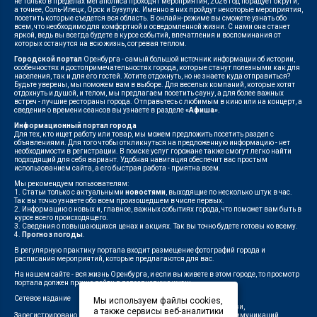
не только в пределах мегаполиса проходят мероприятия, 2026 год порадует округи,
а точнее, Соль-Илецк, Орск и Бузулук. Именно в них пройдут некоторые мероприятия,
посетить которые съедется вся область. В онлайн-режиме вы сможете узнать обо
всем, что необходимо для комфортной и осведомленной жизни. С нами она станет
яркой, ведь вы всегда будете в курсе событий, впечатления и воспоминания от
которых останутся на всю жизнь, согревая теплом.
Городской портал
Оренбурга - самый большой источник информации об истории,
особенностях и достопримечательностях города, которые станут полезными как для
населения, так и для его гостей. Хотите отдохнуть, но не знаете куда отправиться?
Будьте уверены, мы поможем вам в выборе. Для веселых компаний, которые хотят
отдохнуть и душой, и телом, мы предлагаем посетить сауну, а для более важных
встреч - лучшие рестораны города. Отправьтесь с любимым в кино или на концерт, а
сведения о времени сеансов вы узнаете в разделе
«Афиша»
.
Информационный портал города
Для тех, кто ищет работу или товар, мы можем предложить посетить раздел с
объявлениями. Для того чтобы откликнуться на предложенную информацию - нет
необходимости в регистрации. В поиске услуг горожане также смогут легко найти
подходящий для себя вариант. Удобная навигация обеспечит вас простым
использованием сайта, а его быстрая работа - приятна всем.
Мы рекомендуем пользователям:
1. Статьи только с актуальными
новостями
, выходящие по несколько штук в час.
Так вы точно узнаете обо всем произошедшем в числе первых.
2. Информацию о новых и, главное, важных событиях города, что поможет вам быть в
курсе всего происходящего.
3. Сведения о повышающихся ценах и акциях. Так вы точно будете готовы ко всему.
4.
Прогноз погоды
.
В регулярную практику портала входит размещение фотографий города и
расписания мероприятий, которые предлагаются для вас.
На нашем сайте - вся жизнь Оренбурга, и если вы живете в этом городе, то просмотр
портала должен прочно войти в повседневную жизнь.
Сетевое издание
"1743"
Мы используем файлы cookies,
Федеральной службой по надзору в сфере связи,
а также сервисы веб-аналитики
Зарегистрировано
информационных технологий и массовых коммуникаций