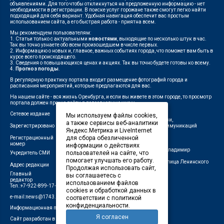
объявлениями. Для того чтобы откликнуться на предложенную информацию - нет
необходимости в регистрации. В поиске услуг горожане также смогут легко найти
подходящий для себя вариант. Удобная навигация обеспечит вас простым
использованием сайта, а его быстрая работа - приятна всем.
Мы рекомендуем пользователям:
1. Статьи только с актуальными
новостями
, выходящие по несколько штук в час.
Так вы точно узнаете обо всем произошедшем в числе первых.
2. Информацию о новых и, главное, важных событиях города, что поможет вам быть в
курсе всего происходящего.
3. Сведения о повышающихся ценах и акциях. Так вы точно будете готовы ко всему.
4.
Прогноз погоды
.
В регулярную практику портала входит размещение фотографий города и
расписания мероприятий, которые предлагаются для вас.
На нашем сайте - вся жизнь Оренбурга, и если вы живете в этом городе, то просмотр
портала должен прочно войти в повседневную жизнь.
Сетевое издание
"1743"
Мы используем файлы cookies,
Федеральной службой по надзору в сфере связи,
а также сервисы веб-аналитики
Зарегистрировано
информационных технологий и массовых коммуникаций
Яндекс.Метрика и LiveInternet
(Роскомнадзор)
для сбора обезличенной
Регистрационный
ЭЛ № ФС 77-75960 от 19.06.2019 г.
номер
информации о действиях
Индивидуальный предприниматель Савин Владимир
пользователей на сайте, что
Учредитель СМИ
Валерьевич
помогает улучшать его работу.
462411, Оренбургская область, город Орск, улица Ленинского
Адрес редакции
Продолжая использовать сайт,
Комсомола, д. 4-Б
Главный
вы соглашаетесь с
Лещенко П.А.
редактор
использованием файлов
Тел.:+7-922-899-17-43
cookies и обработкой данных в
e-mail:news@1743.ru
соответствии с политикой
конфиденциальности.
Информационная продукция СМИ — 18+ (запрещено для детей)
Я согласен
Сайт разработан в студии Маркер