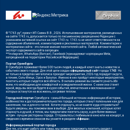
© "1743.ру", проект ИП Савин В.В., 2026. Использование материалов, размещенных
на сайте 1743.ru, допускается только по письменному разрешению Редакции с
указанием активной ссылки на сайт 1743.ru. 1743.ru не несет ответственности за
содержание объявлений, комментариев и рекламных материалов. Комментарии к
материалам сайта - это личное мнение посетителей сайта. Любой автоматический
экспорт содержимого сайта запрещен.
**Instagram, WhatsApp (Ватсап), Facebook (принадлежат корпорации Meta,
запрещенной на территории Российской Федерации)
Портал Оренбурга
В Оренбурге проживает более 500 тысяч людей, и каждый хочет знать о новостях и
событиях своего города. Для этой цели создан
официальный сайт
города
1743
. Но
не только в пределах мегаполиса проходят мероприятия, 2026 год порадует округи,
а точнее, Соль-Илецк, Орск и Бузулук. Именно в них пройдут некоторые мероприятия,
посетить которые съедется вся область. В онлайн-режиме вы сможете узнать обо
всем, что необходимо для комфортной и осведомленной жизни. С нами она станет
яркой, ведь вы всегда будете в курсе событий, впечатления и воспоминания от
которых останутся на всю жизнь, согревая теплом.
Городской портал
Оренбурга - самый большой источник информации об истории,
особенностях и достопримечательностях города, которые станут полезными как для
населения, так и для его гостей. Хотите отдохнуть, но не знаете куда отправиться?
Будьте уверены, мы поможем вам в выборе. Для веселых компаний, которые хотят
отдохнуть и душой, и телом, мы предлагаем посетить сауну, а для более важных
встреч - лучшие рестораны города. Отправьтесь с любимым в кино или на концерт, а
сведения о времени сеансов вы узнаете в разделе
«Афиша»
.
Информационный портал города
Для тех, кто ищет работу или товар, мы можем предложить посетить раздел с