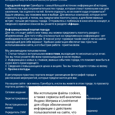
Городской портал
Оренбурга - самый большой источник информации об истории,
особенностях и достопримечательностях города, которые станут полезными как для
населения, так и для его гостей. Хотите отдохнуть, но не знаете куда отправиться?
Будьте уверены, мы поможем вам в выборе. Для веселых компаний, которые хотят
отдохнуть и душой, и телом, мы предлагаем посетить сауну, а для более важных
встреч - лучшие рестораны города. Отправьтесь с любимым в кино или на концерт, а
сведения о времени сеансов вы узнаете в разделе
«Афиша»
.
Информационный портал города
Для тех, кто ищет работу или товар, мы можем предложить посетить раздел с
объявлениями. Для того чтобы откликнуться на предложенную информацию - нет
необходимости в регистрации. В поиске услуг горожане также смогут легко найти
подходящий для себя вариант. Удобная навигация обеспечит вас простым
использованием сайта, а его быстрая работа - приятна всем.
Мы рекомендуем пользователям:
1. Статьи только с актуальными
новостями
, выходящие по несколько штук в час.
Так вы точно узнаете обо всем произошедшем в числе первых.
2. Информацию о новых и, главное, важных событиях города, что поможет вам быть в
курсе всего происходящего.
3. Сведения о повышающихся ценах и акциях. Так вы точно будете готовы ко всему.
4.
Прогноз погоды
.
В регулярную практику портала входит размещение фотографий города и
расписания мероприятий, которые предлагаются для вас.
На нашем сайте - вся жизнь Оренбурга, и если вы живете в этом городе, то просмотр
портала должен прочно войти в повседневную жизнь.
Сетевое издание
"1743"
Мы используем файлы cookies,
Федеральной службой по надзору в сфере связи,
а также сервисы веб-аналитики
Зарегистрировано
информационных технологий и массовых коммуникаций
Яндекс.Метрика и LiveInternet
(Роскомнадзор)
для сбора обезличенной
Регистрационный
ЭЛ № ФС 77-75960 от 19.06.2019 г.
номер
информации о действиях
Индивидуальный предприниматель Савин Владимир
пользователей на сайте, что
Учредитель СМИ
Валерьевич