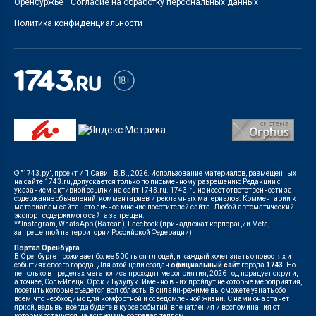
Оренбуржье
Согласие на обработку персональных данных
Политика конфиденциальности
© "1743.ру", проект ИП Савин В.В., 2026. Использование материалов, размещенных
на сайте 1743.ru, допускается только по письменному разрешению Редакции с
указанием активной ссылки на сайт 1743.ru. 1743.ru не несет ответственности за
содержание объявлений, комментариев и рекламных материалов. Комментарии к
материалам сайта - это личное мнение посетителей сайта. Любой автоматический
экспорт содержимого сайта запрещен.
**Instagram, WhatsApp (Ватсап), Facebook (принадлежат корпорации Meta,
запрещенной на территории Российской Федерации)
Портал Оренбурга
В Оренбурге проживает более 500 тысяч людей, и каждый хочет знать о новостях и
событиях своего города. Для этой цели создан
официальный сайт
города
1743
. Но
не только в пределах мегаполиса проходят мероприятия, 2026 год порадует округи,
а точнее, Соль-Илецк, Орск и Бузулук. Именно в них пройдут некоторые мероприятия,
посетить которые съедется вся область. В онлайн-режиме вы сможете узнать обо
всем, что необходимо для комфортной и осведомленной жизни. С нами она станет
яркой, ведь вы всегда будете в курсе событий, впечатления и воспоминания от
которых останутся на всю жизнь, согревая теплом.