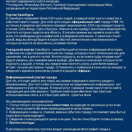
экспорт содержимого сайта запрещен.
**Instagram, WhatsApp (Ватсап), Facebook (принадлежат корпорации Meta,
запрещенной на территории Российской Федерации)
Портал Оренбурга
В Оренбурге проживает более 500 тысяч людей, и каждый хочет знать о новостях и
событиях своего города. Для этой цели создан
официальный сайт
города
1743
. Но
не только в пределах мегаполиса проходят мероприятия, 2026 год порадует округи,
а точнее, Соль-Илецк, Орск и Бузулук. Именно в них пройдут некоторые мероприятия,
посетить которые съедется вся область. В онлайн-режиме вы сможете узнать обо
всем, что необходимо для комфортной и осведомленной жизни. С нами она станет
яркой, ведь вы всегда будете в курсе событий, впечатления и воспоминания от
которых останутся на всю жизнь, согревая теплом.
Городской портал
Оренбурга - самый большой источник информации об истории,
особенностях и достопримечательностях города, которые станут полезными как для
населения, так и для его гостей. Хотите отдохнуть, но не знаете куда отправиться?
Будьте уверены, мы поможем вам в выборе. Для веселых компаний, которые хотят
отдохнуть и душой, и телом, мы предлагаем посетить сауну, а для более важных
встреч - лучшие рестораны города. Отправьтесь с любимым в кино или на концерт, а
сведения о времени сеансов вы узнаете в разделе
«Афиша»
.
Информационный портал города
Для тех, кто ищет работу или товар, мы можем предложить посетить раздел с
объявлениями. Для того чтобы откликнуться на предложенную информацию - нет
необходимости в регистрации. В поиске услуг горожане также смогут легко найти
подходящий для себя вариант. Удобная навигация обеспечит вас простым
использованием сайта, а его быстрая работа - приятна всем.
Мы рекомендуем пользователям:
1. Статьи только с актуальными
новостями
, выходящие по несколько штук в час.
Так вы точно узнаете обо всем произошедшем в числе первых.
2. Информацию о новых и, главное, важных событиях города, что поможет вам быть в
курсе всего происходящего.
3. Сведения о повышающихся ценах и акциях. Так вы точно будете готовы ко всему.
4.
Прогноз погоды
.
В регулярную практику портала входит размещение фотографий города и