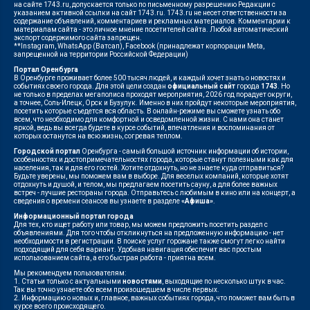
на сайте 1743.ru, допускается только по письменному разрешению Редакции с
указанием активной ссылки на сайт 1743.ru. 1743.ru не несет ответственности за
содержание объявлений, комментариев и рекламных материалов. Комментарии к
материалам сайта - это личное мнение посетителей сайта. Любой автоматический
экспорт содержимого сайта запрещен.
**Instagram, WhatsApp (Ватсап), Facebook (принадлежат корпорации Meta,
запрещенной на территории Российской Федерации)
Портал Оренбурга
В Оренбурге проживает более 500 тысяч людей, и каждый хочет знать о новостях и
событиях своего города. Для этой цели создан
официальный сайт
города
1743
. Но
не только в пределах мегаполиса проходят мероприятия, 2026 год порадует округи,
а точнее, Соль-Илецк, Орск и Бузулук. Именно в них пройдут некоторые мероприятия,
посетить которые съедется вся область. В онлайн-режиме вы сможете узнать обо
всем, что необходимо для комфортной и осведомленной жизни. С нами она станет
яркой, ведь вы всегда будете в курсе событий, впечатления и воспоминания от
которых останутся на всю жизнь, согревая теплом.
Городской портал
Оренбурга - самый большой источник информации об истории,
особенностях и достопримечательностях города, которые станут полезными как для
населения, так и для его гостей. Хотите отдохнуть, но не знаете куда отправиться?
Будьте уверены, мы поможем вам в выборе. Для веселых компаний, которые хотят
отдохнуть и душой, и телом, мы предлагаем посетить сауну, а для более важных
встреч - лучшие рестораны города. Отправьтесь с любимым в кино или на концерт, а
сведения о времени сеансов вы узнаете в разделе
«Афиша»
.
Информационный портал города
Для тех, кто ищет работу или товар, мы можем предложить посетить раздел с
объявлениями. Для того чтобы откликнуться на предложенную информацию - нет
необходимости в регистрации. В поиске услуг горожане также смогут легко найти
подходящий для себя вариант. Удобная навигация обеспечит вас простым
использованием сайта, а его быстрая работа - приятна всем.
Мы рекомендуем пользователям:
1. Статьи только с актуальными
новостями
, выходящие по несколько штук в час.
Так вы точно узнаете обо всем произошедшем в числе первых.
2. Информацию о новых и, главное, важных событиях города, что поможет вам быть в
курсе всего происходящего.