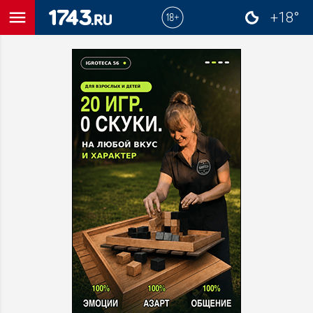
menu
+18°
close