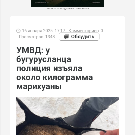
Реклама. ИП Сидорова Анна Ивановна
16 января 2025, 17:17
Комментариев:
0
МИ
Обсудить
Просмотров: 1348
УМВД: у
бугурусланца
полиция изъяла
около килограмма
марихуаны