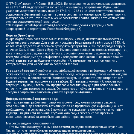
© "1743.ру", проект ИП Савин В.В., 2026. Использование материалов, размещенных
на сайте 1743.ru, допускается только по письменному разрешению Редакции с
указанием активной ссылки на сайт 1743.ru. 1743.ru не несет ответственности за
содержание объявлений, комментариев и рекламных материалов. Комментарии к
материалам сайта - это личное мнение посетителей сайта. Любой автоматический
экспорт содержимого сайта запрещен.
**Instagram, WhatsApp (Ватсап), Facebook (принадлежат корпорации Meta,
запрещенной на территории Российской Федерации)
Портал Оренбурга
В Оренбурге проживает более 500 тысяч людей, и каждый хочет знать о новостях и
событиях своего города. Для этой цели создан
официальный сайт
города
1743
. Но
не только в пределах мегаполиса проходят мероприятия, 2026 год порадует округи,
а точнее, Соль-Илецк, Орск и Бузулук. Именно в них пройдут некоторые мероприятия,
посетить которые съедется вся область. В онлайн-режиме вы сможете узнать обо
всем, что необходимо для комфортной и осведомленной жизни. С нами она станет
яркой, ведь вы всегда будете в курсе событий, впечатления и воспоминания от
которых останутся на всю жизнь, согревая теплом.
Городской портал
Оренбурга - самый большой источник информации об истории,
особенностях и достопримечательностях города, которые станут полезными как для
населения, так и для его гостей. Хотите отдохнуть, но не знаете куда отправиться?
Будьте уверены, мы поможем вам в выборе. Для веселых компаний, которые хотят
отдохнуть и душой, и телом, мы предлагаем посетить сауну, а для более важных
встреч - лучшие рестораны города. Отправьтесь с любимым в кино или на концерт, а
сведения о времени сеансов вы узнаете в разделе
«Афиша»
.
Информационный портал города
Для тех, кто ищет работу или товар, мы можем предложить посетить раздел с
объявлениями. Для того чтобы откликнуться на предложенную информацию - нет
необходимости в регистрации. В поиске услуг горожане также смогут легко найти
подходящий для себя вариант. Удобная навигация обеспечит вас простым
использованием сайта, а его быстрая работа - приятна всем.
Мы рекомендуем пользователям:
1. Статьи только с актуальными
новостями
, выходящие по несколько штук в час.
Так вы точно узнаете обо всем произошедшем в числе первых.