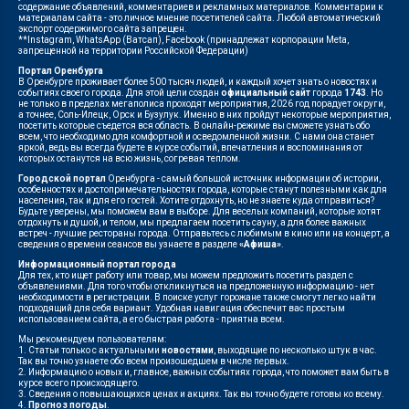
содержание объявлений, комментариев и рекламных материалов. Комментарии к
материалам сайта - это личное мнение посетителей сайта. Любой автоматический
экспорт содержимого сайта запрещен.
**Instagram, WhatsApp (Ватсап), Facebook (принадлежат корпорации Meta,
запрещенной на территории Российской Федерации)
Портал Оренбурга
В Оренбурге проживает более 500 тысяч людей, и каждый хочет знать о новостях и
событиях своего города. Для этой цели создан
официальный сайт
города
1743
. Но
не только в пределах мегаполиса проходят мероприятия, 2026 год порадует округи,
а точнее, Соль-Илецк, Орск и Бузулук. Именно в них пройдут некоторые мероприятия,
посетить которые съедется вся область. В онлайн-режиме вы сможете узнать обо
всем, что необходимо для комфортной и осведомленной жизни. С нами она станет
яркой, ведь вы всегда будете в курсе событий, впечатления и воспоминания от
которых останутся на всю жизнь, согревая теплом.
Городской портал
Оренбурга - самый большой источник информации об истории,
особенностях и достопримечательностях города, которые станут полезными как для
населения, так и для его гостей. Хотите отдохнуть, но не знаете куда отправиться?
Будьте уверены, мы поможем вам в выборе. Для веселых компаний, которые хотят
отдохнуть и душой, и телом, мы предлагаем посетить сауну, а для более важных
встреч - лучшие рестораны города. Отправьтесь с любимым в кино или на концерт, а
сведения о времени сеансов вы узнаете в разделе
«Афиша»
.
Информационный портал города
Для тех, кто ищет работу или товар, мы можем предложить посетить раздел с
объявлениями. Для того чтобы откликнуться на предложенную информацию - нет
необходимости в регистрации. В поиске услуг горожане также смогут легко найти
подходящий для себя вариант. Удобная навигация обеспечит вас простым
использованием сайта, а его быстрая работа - приятна всем.
Мы рекомендуем пользователям:
1. Статьи только с актуальными
новостями
, выходящие по несколько штук в час.
Так вы точно узнаете обо всем произошедшем в числе первых.
2. Информацию о новых и, главное, важных событиях города, что поможет вам быть в
курсе всего происходящего.
3. Сведения о повышающихся ценах и акциях. Так вы точно будете готовы ко всему.
4.
Прогноз погоды
.