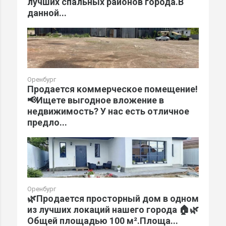
лучших спальных районов города.В
данной...
Оренбург
Продается коммерческое помещение!
📢Ищете выгодное вложение в
недвижимость? У нас есть отличное
предло...
Оренбург
🌿Пpoдaется прocторный дом в одном
из лучших локаций нашего города 🏠🌿
Общeй площaдью 100 м².Площа...