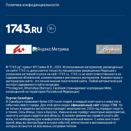
Политика конфиденциальности
© "1743.ру", проект ИП Савин В.В., 2026. Использование материалов, размещенных
на сайте 1743.ru, допускается только по письменному разрешению Редакции с
указанием активной ссылки на сайт 1743.ru. 1743.ru не несет ответственности за
содержание объявлений, комментариев и рекламных материалов. Комментарии к
материалам сайта - это личное мнение посетителей сайта. Любой автоматический
экспорт содержимого сайта запрещен.
**Instagram, WhatsApp (Ватсап), Facebook (принадлежат корпорации Meta,
запрещенной на территории Российской Федерации)
Портал Оренбурга
В Оренбурге проживает более 500 тысяч людей, и каждый хочет знать о новостях и
событиях своего города. Для этой цели создан
официальный сайт
города
1743
. Но
не только в пределах мегаполиса проходят мероприятия, 2026 год порадует округи,
а точнее, Соль-Илецк, Орск и Бузулук. Именно в них пройдут некоторые мероприятия,
посетить которые съедется вся область. В онлайн-режиме вы сможете узнать обо
всем, что необходимо для комфортной и осведомленной жизни. С нами она станет
яркой, ведь вы всегда будете в курсе событий, впечатления и воспоминания от
которых останутся на всю жизнь, согревая теплом.