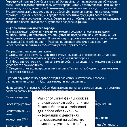
Городской портал
Оренбурга - самый большой источник информации об истории,
особенностях и достопримечательностях города, которые станут полезными как для
населения, так и для его гостей. Хотите отдохнуть, но не знаете куда отправиться?
Будьте уверены, мы поможем вам в выборе. Для веселых компаний, которые хотят
отдохнуть и душой, и телом, мы предлагаем посетить сауну, а для более важных
встреч - лучшие рестораны города. Отправьтесь с любимым в кино или на концерт, а
сведения о времени сеансов вы узнаете в разделе
«Афиша»
.
Информационный портал города
Для тех, кто ищет работу или товар, мы можем предложить посетить раздел с
объявлениями. Для того чтобы откликнуться на предложенную информацию - нет
необходимости в регистрации. В поиске услуг горожане также смогут легко найти
подходящий для себя вариант. Удобная навигация обеспечит вас простым
использованием сайта, а его быстрая работа - приятна всем.
Мы рекомендуем пользователям:
1. Статьи только с актуальными
новостями
, выходящие по несколько штук в час.
Так вы точно узнаете обо всем произошедшем в числе первых.
2. Информацию о новых и, главное, важных событиях города, что поможет вам быть в
курсе всего происходящего.
3. Сведения о повышающихся ценах и акциях. Так вы точно будете готовы ко всему.
4.
Прогноз погоды
.
В регулярную практику портала входит размещение фотографий города и
расписания мероприятий, которые предлагаются для вас.
На нашем сайте - вся жизнь Оренбурга, и если вы живете в этом городе, то просмотр
портала должен прочно войти в повседневную жизнь.
Сетевое издание
"1743"
Мы используем файлы cookies,
Федеральной службой по надзору в сфере связи,
а также сервисы веб-аналитики
Зарегистрировано
информационных технологий и массовых коммуникаций
Яндекс.Метрика и LiveInternet
(Роскомнадзор)
для сбора обезличенной
Регистрационный
ЭЛ № ФС 77-75960 от 19.06.2019 г.
номер
информации о действиях
Индивидуальный предприниматель Савин Владимир
пользователей на сайте, что
Учредитель СМИ
Валерьевич
помогает улучшать его работу.
462411, Оренбургская область, город Орск, улица Ленинского
Адрес редакции