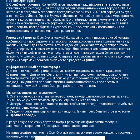
Портал Оренбурга
В Оренбурге проживает более 500 тысяч людей, и каждый хочет знать о новостях и
событиях своего города. Для этой цели создан
официальный сайт
города
1743
. Но
не только в пределах мегаполиса проходят мероприятия, 2026 год порадует округи,
а точнее, Соль-Илецк, Орск и Бузулук. Именно в них пройдут некоторые мероприятия,
посетить которые съедется вся область. В онлайн-режиме вы сможете узнать обо
всем, что необходимо для комфортной и осведомленной жизни. С нами она станет
яркой, ведь вы всегда будете в курсе событий, впечатления и воспоминания от
которых останутся на всю жизнь, согревая теплом.
Городской портал
Оренбурга - самый большой источник информации об истории,
особенностях и достопримечательностях города, которые станут полезными как для
населения, так и для его гостей. Хотите отдохнуть, но не знаете куда отправиться?
Будьте уверены, мы поможем вам в выборе. Для веселых компаний, которые хотят
отдохнуть и душой, и телом, мы предлагаем посетить сауну, а для более важных
встреч - лучшие рестораны города. Отправьтесь с любимым в кино или на концерт, а
сведения о времени сеансов вы узнаете в разделе
«Афиша»
.
Информационный портал города
Для тех, кто ищет работу или товар, мы можем предложить посетить раздел с
объявлениями. Для того чтобы откликнуться на предложенную информацию - нет
необходимости в регистрации. В поиске услуг горожане также смогут легко найти
подходящий для себя вариант. Удобная навигация обеспечит вас простым
использованием сайта, а его быстрая работа - приятна всем.
Мы рекомендуем пользователям:
1. Статьи только с актуальными
новостями
, выходящие по несколько штук в час.
Так вы точно узнаете обо всем произошедшем в числе первых.
2. Информацию о новых и, главное, важных событиях города, что поможет вам быть в
курсе всего происходящего.
3. Сведения о повышающихся ценах и акциях. Так вы точно будете готовы ко всему.
4.
Прогноз погоды
.
В регулярную практику портала входит размещение фотографий города и
расписания мероприятий, которые предлагаются для вас.
На нашем сайте - вся жизнь Оренбурга, и если вы живете в этом городе, то просмотр
портала должен прочно войти в повседневную жизнь.