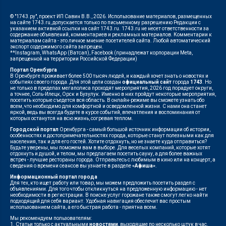
© "1743.ру", проект ИП Савин В.В., 2026. Использование материалов, размещенных
на сайте 1743.ru, допускается только по письменному разрешению Редакции с
указанием активной ссылки на сайт 1743.ru. 1743.ru не несет ответственности за
содержание объявлений, комментариев и рекламных материалов. Комментарии к
материалам сайта - это личное мнение посетителей сайта. Любой автоматический
экспорт содержимого сайта запрещен.
**Instagram, WhatsApp (Ватсап), Facebook (принадлежат корпорации Meta,
запрещенной на территории Российской Федерации)
Портал Оренбурга
В Оренбурге проживает более 500 тысяч людей, и каждый хочет знать о новостях и
событиях своего города. Для этой цели создан
официальный сайт
города
1743
. Но
не только в пределах мегаполиса проходят мероприятия, 2026 год порадует округи,
а точнее, Соль-Илецк, Орск и Бузулук. Именно в них пройдут некоторые мероприятия,
посетить которые съедется вся область. В онлайн-режиме вы сможете узнать обо
всем, что необходимо для комфортной и осведомленной жизни. С нами она станет
яркой, ведь вы всегда будете в курсе событий, впечатления и воспоминания от
которых останутся на всю жизнь, согревая теплом.
Городской портал
Оренбурга - самый большой источник информации об истории,
особенностях и достопримечательностях города, которые станут полезными как для
населения, так и для его гостей. Хотите отдохнуть, но не знаете куда отправиться?
Будьте уверены, мы поможем вам в выборе. Для веселых компаний, которые хотят
отдохнуть и душой, и телом, мы предлагаем посетить сауну, а для более важных
встреч - лучшие рестораны города. Отправьтесь с любимым в кино или на концерт, а
сведения о времени сеансов вы узнаете в разделе
«Афиша»
.
Информационный портал города
Для тех, кто ищет работу или товар, мы можем предложить посетить раздел с
объявлениями. Для того чтобы откликнуться на предложенную информацию - нет
необходимости в регистрации. В поиске услуг горожане также смогут легко найти
подходящий для себя вариант. Удобная навигация обеспечит вас простым
использованием сайта, а его быстрая работа - приятна всем.
Мы рекомендуем пользователям:
1. Статьи только с актуальными
новостями
, выходящие по несколько штук в час.