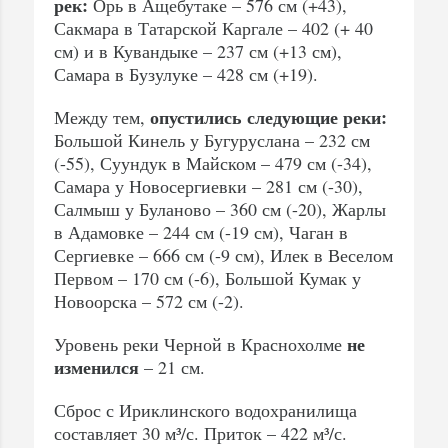
рек:
Орь в Ащебутаке – 576 см (+43),
Сакмара в Татарской Каргале – 402 (+ 40
см) и в Кувандыке – 237 см (+13 см),
Самара в Бузулуке – 428 см (+19).
опустились следующие реки:
Между тем,
Большой Кинель у Бугуруслана – 232 см
(-55), Суундук в Майском – 479 см (-34),
Самара у Новосергиевки – 281 см (-30),
Салмыш у Буланово – 360 см (-20), Жарлы
в Адамовке – 244 см (-19 см), Чаган в
Сергиевке – 666 см (-9 см), Илек в Веселом
Первом – 170 см (-6), Большой Кумак у
Новоорска – 572 см (-2).
не
Уровень реки Черной в Краснохолме
изменился
– 21 см.
Сброс с Ириклинского водохранилища
составляет 30 м³/с. Приток – 422 м³/с.