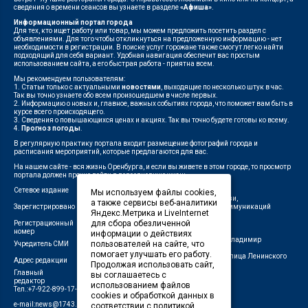
сведения о времени сеансов вы узнаете в разделе
«Афиша»
.
Информационный портал города
Для тех, кто ищет работу или товар, мы можем предложить посетить раздел с
объявлениями. Для того чтобы откликнуться на предложенную информацию - нет
необходимости в регистрации. В поиске услуг горожане также смогут легко найти
подходящий для себя вариант. Удобная навигация обеспечит вас простым
использованием сайта, а его быстрая работа - приятна всем.
Мы рекомендуем пользователям:
1. Статьи только с актуальными
новостями
, выходящие по несколько штук в час.
Так вы точно узнаете обо всем произошедшем в числе первых.
2. Информацию о новых и, главное, важных событиях города, что поможет вам быть в
курсе всего происходящего.
3. Сведения о повышающихся ценах и акциях. Так вы точно будете готовы ко всему.
4.
Прогноз погоды
.
В регулярную практику портала входит размещение фотографий города и
расписания мероприятий, которые предлагаются для вас.
На нашем сайте - вся жизнь Оренбурга, и если вы живете в этом городе, то просмотр
портала должен прочно войти в повседневную жизнь.
Сетевое издание
"1743"
Мы используем файлы cookies,
Федеральной службой по надзору в сфере связи,
а также сервисы веб-аналитики
Зарегистрировано
информационных технологий и массовых коммуникаций
Яндекс.Метрика и LiveInternet
(Роскомнадзор)
для сбора обезличенной
Регистрационный
ЭЛ № ФС 77-75960 от 19.06.2019 г.
номер
информации о действиях
Индивидуальный предприниматель Савин Владимир
пользователей на сайте, что
Учредитель СМИ
Валерьевич
помогает улучшать его работу.
462411, Оренбургская область, город Орск, улица Ленинского
Адрес редакции
Продолжая использовать сайт,
Комсомола, д. 4-Б
Главный
вы соглашаетесь с
Лещенко П.А.
редактор
использованием файлов
Тел.:+7-922-899-17-43
cookies и обработкой данных в
e-mail:news@1743.ru
соответствии с политикой