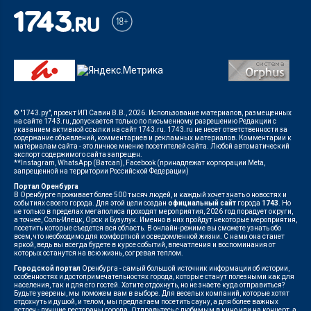
© "1743.ру", проект ИП Савин В.В., 2026. Использование материалов, размещенных
на сайте 1743.ru, допускается только по письменному разрешению Редакции с
указанием активной ссылки на сайт 1743.ru. 1743.ru не несет ответственности за
содержание объявлений, комментариев и рекламных материалов. Комментарии к
материалам сайта - это личное мнение посетителей сайта. Любой автоматический
экспорт содержимого сайта запрещен.
**Instagram, WhatsApp (Ватсап), Facebook (принадлежат корпорации Meta,
запрещенной на территории Российской Федерации)
Портал Оренбурга
В Оренбурге проживает более 500 тысяч людей, и каждый хочет знать о новостях и
событиях своего города. Для этой цели создан
официальный сайт
города
1743
. Но
не только в пределах мегаполиса проходят мероприятия, 2026 год порадует округи,
а точнее, Соль-Илецк, Орск и Бузулук. Именно в них пройдут некоторые мероприятия,
посетить которые съедется вся область. В онлайн-режиме вы сможете узнать обо
всем, что необходимо для комфортной и осведомленной жизни. С нами она станет
яркой, ведь вы всегда будете в курсе событий, впечатления и воспоминания от
которых останутся на всю жизнь, согревая теплом.
Городской портал
Оренбурга - самый большой источник информации об истории,
особенностях и достопримечательностях города, которые станут полезными как для
населения, так и для его гостей. Хотите отдохнуть, но не знаете куда отправиться?
Будьте уверены, мы поможем вам в выборе. Для веселых компаний, которые хотят
отдохнуть и душой, и телом, мы предлагаем посетить сауну, а для более важных
встреч - лучшие рестораны города. Отправьтесь с любимым в кино или на концерт, а