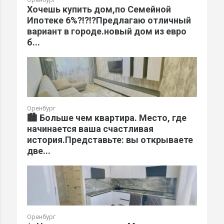
Хочешь купить дом,по Семейной
Ипотеке 6%?!?!?Предлагаю отличный
вариант в городе.новый дом из евро
б...
Оренбург
🏙️ Больше чем квартира. Место, где
начинается ваша счастливая
история.Представьте: вы открываете
две...
Оренбург