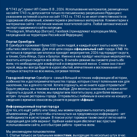
© "1743.ру", проект ИП Савин В.В., 2026. Использование материалов, размещенных
на сайте 1743.ru, допускается только по письменному разрешению Редакции с
указанием активной ссылки на сайт 1743.ru. 1743.ru не несет ответственности за
содержание объявлений, комментариев и рекламных материалов. Комментарии к
материалам сайта - это личное мнение посетителей сайта. Любой автоматический
экспорт содержимого сайта запрещен.
**Instagram, WhatsApp (Ватсап), Facebook (принадлежат корпорации Meta,
запрещенной на территории Российской Федерации)
Портал Оренбурга
В Оренбурге проживает более 500 тысяч людей, и каждый хочет знать о новостях и
событиях своего города. Для этой цели создан
официальный сайт
города
1743
. Но
не только в пределах мегаполиса проходят мероприятия, 2026 год порадует округи,
а точнее, Соль-Илецк, Орск и Бузулук. Именно в них пройдут некоторые мероприятия,
посетить которые съедется вся область. В онлайн-режиме вы сможете узнать обо
всем, что необходимо для комфортной и осведомленной жизни. С нами она станет
яркой, ведь вы всегда будете в курсе событий, впечатления и воспоминания от
которых останутся на всю жизнь, согревая теплом.
Городской портал
Оренбурга - самый большой источник информации об истории,
особенностях и достопримечательностях города, которые станут полезными как для
населения, так и для его гостей. Хотите отдохнуть, но не знаете куда отправиться?
Будьте уверены, мы поможем вам в выборе. Для веселых компаний, которые хотят
отдохнуть и душой, и телом, мы предлагаем посетить сауну, а для более важных
встреч - лучшие рестораны города. Отправьтесь с любимым в кино или на концерт, а
сведения о времени сеансов вы узнаете в разделе
«Афиша»
.
Информационный портал города
Для тех, кто ищет работу или товар, мы можем предложить посетить раздел с
объявлениями. Для того чтобы откликнуться на предложенную информацию - нет
необходимости в регистрации. В поиске услуг горожане также смогут легко найти
подходящий для себя вариант. Удобная навигация обеспечит вас простым
использованием сайта, а его быстрая работа - приятна всем.
Мы рекомендуем пользователям:
1. Статьи только с актуальными
новостями
, выходящие по несколько штук в час.