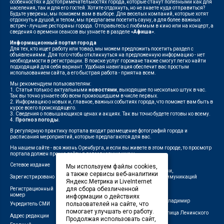
особенностях и достопримечательностях города, которые станут полезными как для
населения, так и для его гостей. Хотите отдохнуть, но не знаете куда отправиться?
Будьте уверены, мы поможем вам в выборе. Для веселых компаний, которые хотят
отдохнуть и душой, и телом, мы предлагаем посетить сауну, а для более важных
встреч - лучшие рестораны города. Отправьтесь с любимым в кино или на концерт, а
сведения о времени сеансов вы узнаете в разделе
«Афиша»
.
Информационный портал города
Для тех, кто ищет работу или товар, мы можем предложить посетить раздел с
объявлениями. Для того чтобы откликнуться на предложенную информацию - нет
необходимости в регистрации. В поиске услуг горожане также смогут легко найти
подходящий для себя вариант. Удобная навигация обеспечит вас простым
использованием сайта, а его быстрая работа - приятна всем.
Мы рекомендуем пользователям:
1. Статьи только с актуальными
новостями
, выходящие по несколько штук в час.
Так вы точно узнаете обо всем произошедшем в числе первых.
2. Информацию о новых и, главное, важных событиях города, что поможет вам быть в
курсе всего происходящего.
3. Сведения о повышающихся ценах и акциях. Так вы точно будете готовы ко всему.
4.
Прогноз погоды
.
В регулярную практику портала входит размещение фотографий города и
расписания мероприятий, которые предлагаются для вас.
На нашем сайте - вся жизнь Оренбурга, и если вы живете в этом городе, то просмотр
портала должен прочно войти в повседневную жизнь.
Сетевое издание
"1743"
Мы используем файлы cookies,
Федеральной службой по надзору в сфере связи,
а также сервисы веб-аналитики
Зарегистрировано
информационных технологий и массовых коммуникаций
Яндекс.Метрика и LiveInternet
(Роскомнадзор)
для сбора обезличенной
Регистрационный
ЭЛ № ФС 77-75960 от 19.06.2019 г.
номер
информации о действиях
Индивидуальный предприниматель Савин Владимир
пользователей на сайте, что
Учредитель СМИ
Валерьевич
помогает улучшать его работу.
462411, Оренбургская область, город Орск, улица Ленинского
Адрес редакции
Продолжая использовать сайт,
Комсомола, д. 4-Б