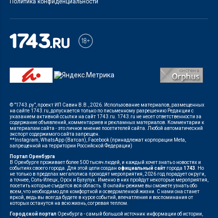
Политика конфиденциальности
© "1743.ру", проект ИП Савин В.В., 2026. Использование материалов, размещенных
на сайте 1743.ru, допускается только по письменному разрешению Редакции с
указанием активной ссылки на сайт 1743.ru. 1743.ru не несет ответственности за
содержание объявлений, комментариев и рекламных материалов. Комментарии к
материалам сайта - это личное мнение посетителей сайта. Любой автоматический
экспорт содержимого сайта запрещен.
**Instagram, WhatsApp (Ватсап), Facebook (принадлежат корпорации Meta,
запрещенной на территории Российской Федерации)
Портал Оренбурга
В Оренбурге проживает более 500 тысяч людей, и каждый хочет знать о новостях и
событиях своего города. Для этой цели создан
официальный сайт
города
1743
. Но
не только в пределах мегаполиса проходят мероприятия, 2026 год порадует округи,
а точнее, Соль-Илецк, Орск и Бузулук. Именно в них пройдут некоторые мероприятия,
посетить которые съедется вся область. В онлайн-режиме вы сможете узнать обо
всем, что необходимо для комфортной и осведомленной жизни. С нами она станет
яркой, ведь вы всегда будете в курсе событий, впечатления и воспоминания от
которых останутся на всю жизнь, согревая теплом.
Городской портал
Оренбурга - самый большой источник информации об истории,