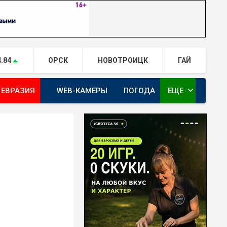
4.84
ОРСК
НОВОТРОИЦК
ГАЙ
expand_more
 ЕВРАЗИЯ
WEB-КАМЕРЫ
ПОГОДА
ЕЩЕ
ТА
ОРЕНБУРГ - ГЕРОИ РЯДОМ С НАМИ