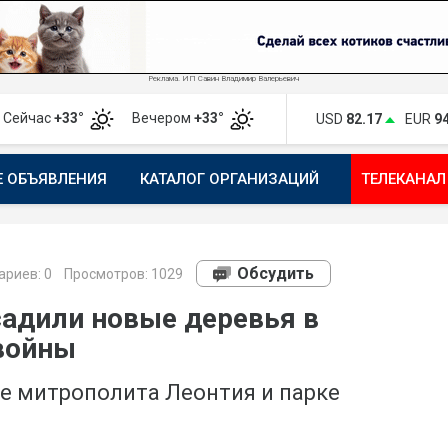
Реклама. ИП Савин Владимир Валерьевич
Сейчас
+33°
Вечером
+33°
USD
82.17
EUR
9
Е ОБЪЯВЛЕНИЯ
КАТАЛОГ ОРГАНИЗАЦИЙ
ТЕЛЕКАНАЛ
ПОЖАЛОВАТЬСЯ
МАНИФЕСТ 1743.RU
КАРТА
ПОЧ
Обсудить
риев:
0
Просмотров: 1029
адили новые деревья в
 войны
е митрополита Леонтия и парке