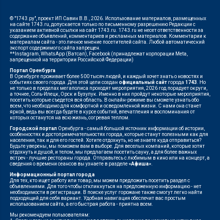
© "1743.ру", проект ИП Савин В.В., 2026. Использование материалов, размещенных
на сайте 1743.ru, допускается только по письменному разрешению Редакции с
указанием активной ссылки на сайт 1743.ru. 1743.ru не несет ответственности за
содержание объявлений, комментариев и рекламных материалов. Комментарии к
материалам сайта - это личное мнение посетителей сайта. Любой автоматический
экспорт содержимого сайта запрещен.
**Instagram, WhatsApp (Ватсап), Facebook (принадлежат корпорации Meta,
запрещенной на территории Российской Федерации)
Портал Оренбурга
В Оренбурге проживает более 500 тысяч людей, и каждый хочет знать о новостях и
событиях своего города. Для этой цели создан
официальный сайт
города
1743
. Но
не только в пределах мегаполиса проходят мероприятия, 2026 год порадует округи,
а точнее, Соль-Илецк, Орск и Бузулук. Именно в них пройдут некоторые мероприятия,
посетить которые съедется вся область. В онлайн-режиме вы сможете узнать обо
всем, что необходимо для комфортной и осведомленной жизни. С нами она станет
яркой, ведь вы всегда будете в курсе событий, впечатления и воспоминания от
которых останутся на всю жизнь, согревая теплом.
Городской портал
Оренбурга - самый большой источник информации об истории,
особенностях и достопримечательностях города, которые станут полезными как для
населения, так и для его гостей. Хотите отдохнуть, но не знаете куда отправиться?
Будьте уверены, мы поможем вам в выборе. Для веселых компаний, которые хотят
отдохнуть и душой, и телом, мы предлагаем посетить сауну, а для более важных
встреч - лучшие рестораны города. Отправьтесь с любимым в кино или на концерт, а
сведения о времени сеансов вы узнаете в разделе
«Афиша»
.
Информационный портал города
Для тех, кто ищет работу или товар, мы можем предложить посетить раздел с
объявлениями. Для того чтобы откликнуться на предложенную информацию - нет
необходимости в регистрации. В поиске услуг горожане также смогут легко найти
подходящий для себя вариант. Удобная навигация обеспечит вас простым
использованием сайта, а его быстрая работа - приятна всем.
Мы рекомендуем пользователям: