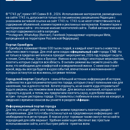
© "1743.ру", проект ИП Савин В.В., 2026. Использование материалов, размещенных
на сайте 1743.ru, допускается только по письменному разрешению Редакции с
указанием активной ссылки на сайт 1743.ru. 1743.ru не несет ответственности за
содержание объявлений, комментариев и рекламных материалов. Комментарии к
материалам сайта - это личное мнение посетителей сайта. Любой автоматический
экспорт содержимого сайта запрещен.
**Instagram, WhatsApp (Ватсап), Facebook (принадлежат корпорации Meta,
запрещенной на территории Российской Федерации)
Портал Оренбурга
В Оренбурге проживает более 500 тысяч людей, и каждый хочет знать о новостях и
событиях своего города. Для этой цели создан
официальный сайт
города
1743
. Но
не только в пределах мегаполиса проходят мероприятия, 2026 год порадует округи,
а точнее, Соль-Илецк, Орск и Бузулук. Именно в них пройдут некоторые мероприятия,
посетить которые съедется вся область. В онлайн-режиме вы сможете узнать обо
всем, что необходимо для комфортной и осведомленной жизни. С нами она станет
яркой, ведь вы всегда будете в курсе событий, впечатления и воспоминания от
которых останутся на всю жизнь, согревая теплом.
Городской портал
Оренбурга - самый большой источник информации об истории,
особенностях и достопримечательностях города, которые станут полезными как для
населения, так и для его гостей. Хотите отдохнуть, но не знаете куда отправиться?
Будьте уверены, мы поможем вам в выборе. Для веселых компаний, которые хотят
отдохнуть и душой, и телом, мы предлагаем посетить сауну, а для более важных
встреч - лучшие рестораны города. Отправьтесь с любимым в кино или на концерт, а
сведения о времени сеансов вы узнаете в разделе
«Афиша»
.
Информационный портал города
Для тех, кто ищет работу или товар, мы можем предложить посетить раздел с
объявлениями. Для того чтобы откликнуться на предложенную информацию - нет
необходимости в регистрации. В поиске услуг горожане также смогут легко найти
подходящий для себя вариант. Удобная навигация обеспечит вас простым
использованием сайта, а его быстрая работа - приятна всем.