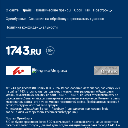
О сайте
Прайс
Политические прайсы
Орск
Гай
Новотроицк
Оренбуржье
Согласие на обработку персональных данных
Политика конфиденциальности
© "1743.ру", проект ИП Савин В.В., 2026. Использование материалов, размещенных
на сайте 1743.ru, допускается только по письменному разрешению Редакции с
указанием активной ссылки на сайт 1743.ru. 1743.ru не несет ответственности за
содержание объявлений, комментариев и рекламных материалов. Комментарии к
материалам сайта - это личное мнение посетителей сайта. Любой автоматический
экспорт содержимого сайта запрещен.
**Instagram, WhatsApp (Ватсап), Facebook (принадлежат корпорации Meta,
запрещенной на территории Российской Федерации)
Портал Оренбурга
В Оренбурге проживает более 500 тысяч людей, и каждый хочет знать о новостях и
событиях своего города. Для этой цели создан
официальный сайт
города
1743
. Но