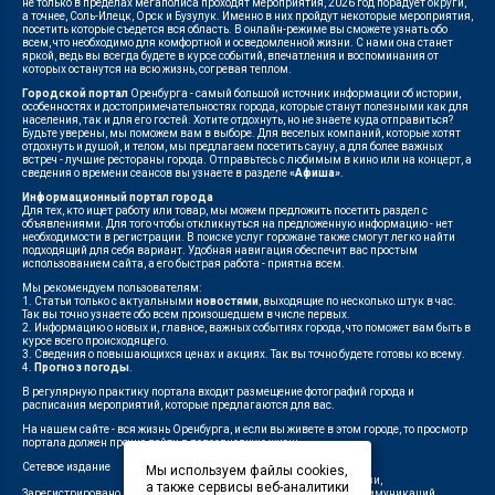
не только в пределах мегаполиса проходят мероприятия, 2026 год порадует округи,
а точнее, Соль-Илецк, Орск и Бузулук. Именно в них пройдут некоторые мероприятия,
посетить которые съедется вся область. В онлайн-режиме вы сможете узнать обо
всем, что необходимо для комфортной и осведомленной жизни. С нами она станет
яркой, ведь вы всегда будете в курсе событий, впечатления и воспоминания от
которых останутся на всю жизнь, согревая теплом.
Городской портал
Оренбурга - самый большой источник информации об истории,
особенностях и достопримечательностях города, которые станут полезными как для
населения, так и для его гостей. Хотите отдохнуть, но не знаете куда отправиться?
Будьте уверены, мы поможем вам в выборе. Для веселых компаний, которые хотят
отдохнуть и душой, и телом, мы предлагаем посетить сауну, а для более важных
встреч - лучшие рестораны города. Отправьтесь с любимым в кино или на концерт, а
сведения о времени сеансов вы узнаете в разделе
«Афиша»
.
Информационный портал города
Для тех, кто ищет работу или товар, мы можем предложить посетить раздел с
объявлениями. Для того чтобы откликнуться на предложенную информацию - нет
необходимости в регистрации. В поиске услуг горожане также смогут легко найти
подходящий для себя вариант. Удобная навигация обеспечит вас простым
использованием сайта, а его быстрая работа - приятна всем.
Мы рекомендуем пользователям:
1. Статьи только с актуальными
новостями
, выходящие по несколько штук в час.
Так вы точно узнаете обо всем произошедшем в числе первых.
2. Информацию о новых и, главное, важных событиях города, что поможет вам быть в
курсе всего происходящего.
3. Сведения о повышающихся ценах и акциях. Так вы точно будете готовы ко всему.
4.
Прогноз погоды
.
В регулярную практику портала входит размещение фотографий города и
расписания мероприятий, которые предлагаются для вас.
На нашем сайте - вся жизнь Оренбурга, и если вы живете в этом городе, то просмотр
портала должен прочно войти в повседневную жизнь.
Сетевое издание
"1743"
Мы используем файлы cookies,
Федеральной службой по надзору в сфере связи,
а также сервисы веб-аналитики
Зарегистрировано
информационных технологий и массовых коммуникаций