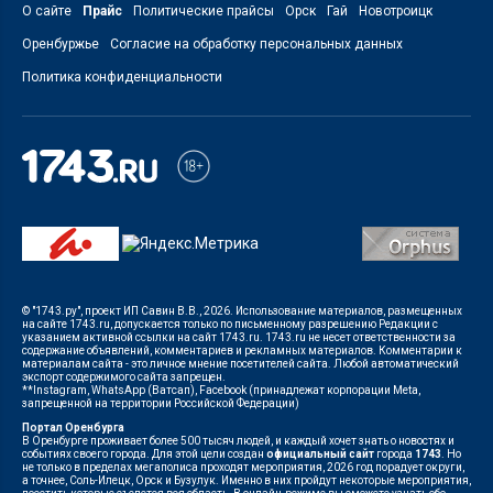
О сайте
Прайс
Политические прайсы
Орск
Гай
Новотроицк
Оренбуржье
Согласие на обработку персональных данных
Политика конфиденциальности
© "1743.ру", проект ИП Савин В.В., 2026. Использование материалов, размещенных
на сайте 1743.ru, допускается только по письменному разрешению Редакции с
указанием активной ссылки на сайт 1743.ru. 1743.ru не несет ответственности за
содержание объявлений, комментариев и рекламных материалов. Комментарии к
материалам сайта - это личное мнение посетителей сайта. Любой автоматический
экспорт содержимого сайта запрещен.
**Instagram, WhatsApp (Ватсап), Facebook (принадлежат корпорации Meta,
запрещенной на территории Российской Федерации)
Портал Оренбурга
В Оренбурге проживает более 500 тысяч людей, и каждый хочет знать о новостях и
событиях своего города. Для этой цели создан
официальный сайт
города
1743
. Но
не только в пределах мегаполиса проходят мероприятия, 2026 год порадует округи,
а точнее, Соль-Илецк, Орск и Бузулук. Именно в них пройдут некоторые мероприятия,