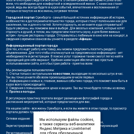
посетить которые съедется вся область. В онлайн-режиме вы сможете узнать обо
всем, что необходимо для комфортной и осведомленной жизни. С нами она станет
яркой, ведь вы всегда будете в курсе событий, впечатления и воспоминания от
которых останутся на всю жизнь, согревая теплом.
Городской портал
Оренбурга - самый большой источник информации об истории,
особенностях и достопримечательностях города, которые станут полезными как для
населения, так и для его гостей. Хотите отдохнуть, но не знаете куда отправиться?
Будьте уверены, мы поможем вам в выборе. Для веселых компаний, которые хотят
отдохнуть и душой, и телом, мы предлагаем посетить сауну, а для более важных
встреч - лучшие рестораны города. Отправьтесь с любимым в кино или на концерт, а
сведения о времени сеансов вы узнаете в разделе
«Афиша»
.
Информационный портал города
Для тех, кто ищет работу или товар, мы можем предложить посетить раздел с
объявлениями. Для того чтобы откликнуться на предложенную информацию - нет
необходимости в регистрации. В поиске услуг горожане также смогут легко найти
подходящий для себя вариант. Удобная навигация обеспечит вас простым
использованием сайта, а его быстрая работа - приятна всем.
Мы рекомендуем пользователям:
1. Статьи только с актуальными
новостями
, выходящие по несколько штук в час.
Так вы точно узнаете обо всем произошедшем в числе первых.
2. Информацию о новых и, главное, важных событиях города, что поможет вам быть в
курсе всего происходящего.
3. Сведения о повышающихся ценах и акциях. Так вы точно будете готовы ко всему.
4.
Прогноз погоды
.
В регулярную практику портала входит размещение фотографий города и
расписания мероприятий, которые предлагаются для вас.
На нашем сайте - вся жизнь Оренбурга, и если вы живете в этом городе, то просмотр
портала должен прочно войти в повседневную жизнь.
Сетевое издание
"1743"
Мы используем файлы cookies,
Федеральной службой по надзору в сфере связи,
а также сервисы веб-аналитики
Зарегистрировано
информационных технологий и массовых коммуникаций
Яндекс.Метрика и LiveInternet
(Роскомнадзор)
для сбора обезличенной
Регистрационный