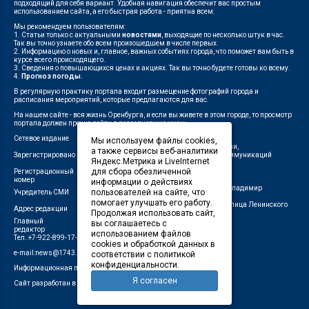
подходящий для себя вариант. Удобная навигация обеспечит вас простым
использованием сайта, а его быстрая работа - приятна всем.
Мы рекомендуем пользователям:
1. Статьи только с актуальными
новостями
, выходящие по несколько штук в час.
Так вы точно узнаете обо всем произошедшем в числе первых.
2. Информацию о новых и, главное, важных событиях города, что поможет вам быть в
курсе всего происходящего.
3. Сведения о повышающихся ценах и акциях. Так вы точно будете готовы ко всему.
4.
Прогноз погоды
.
В регулярную практику портала входит размещение фотографий города и
расписания мероприятий, которые предлагаются для вас.
На нашем сайте - вся жизнь Оренбурга, и если вы живете в этом городе, то просмотр
портала должен прочно войти в повседневную жизнь.
Сетевое издание
"1743"
Мы используем файлы cookies,
Федеральной службой по надзору в сфере связи,
а также сервисы веб-аналитики
Зарегистрировано
информационных технологий и массовых коммуникаций
Яндекс.Метрика и LiveInternet
(Роскомнадзор)
для сбора обезличенной
Регистрационный
ЭЛ № ФС 77-75960 от 19.06.2019 г.
номер
информации о действиях
Индивидуальный предприниматель Савин Владимир
пользователей на сайте, что
Учредитель СМИ
Валерьевич
помогает улучшать его работу.
462411, Оренбургская область, город Орск, улица Ленинского
Адрес редакции
Продолжая использовать сайт,
Комсомола, д. 4-Б
Главный
вы соглашаетесь с
Лещенко П.А.
редактор
использованием файлов
Тел.:+7-922-899-17-43
cookies и обработкой данных в
e-mail:news@1743.ru
соответствии с политикой
конфиденциальности.
Информационная продукция СМИ — 18+ (запрещено для детей)
Я согласен
Сайт разработан в студии Маркер