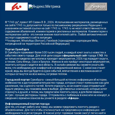
© "1743.ру", проект ИП Савин В.В., 2026. Использование материалов, размещенных
на сайте 1743.ru, допускается только по письменному разрешению Редакции с
указанием активной ссылки на сайт 1743.ru. 1743.ru не несет ответственности за
содержание объявлений, комментариев и рекламных материалов. Комментарии к
материалам сайта - это личное мнение посетителей сайта. Любой автоматический
экспорт содержимого сайта запрещен.
**Instagram, WhatsApp (Ватсап), Facebook (принадлежат корпорации Meta,
запрещенной на территории Российской Федерации)
Портал Оренбурга
В Оренбурге проживает более 500 тысяч людей, и каждый хочет знать о новостях и
событиях своего города. Для этой цели создан
официальный сайт
города
1743
. Но
не только в пределах мегаполиса проходят мероприятия, 2026 год порадует округи,
а точнее, Соль-Илецк, Орск и Бузулук. Именно в них пройдут некоторые мероприятия,
посетить которые съедется вся область. В онлайн-режиме вы сможете узнать обо
всем, что необходимо для комфортной и осведомленной жизни. С нами она станет
яркой, ведь вы всегда будете в курсе событий, впечатления и воспоминания от
которых останутся на всю жизнь, согревая теплом.
Городской портал
Оренбурга - самый большой источник информации об истории,
особенностях и достопримечательностях города, которые станут полезными как для
населения, так и для его гостей. Хотите отдохнуть, но не знаете куда отправиться?
Будьте уверены, мы поможем вам в выборе. Для веселых компаний, которые хотят
отдохнуть и душой, и телом, мы предлагаем посетить сауну, а для более важных
встреч - лучшие рестораны города. Отправьтесь с любимым в кино или на концерт, а
сведения о времени сеансов вы узнаете в разделе
«Афиша»
.
Информационный портал города
Для тех, кто ищет работу или товар, мы можем предложить посетить раздел с
объявлениями. Для того чтобы откликнуться на предложенную информацию - нет
необходимости в регистрации. В поиске услуг горожане также смогут легко найти