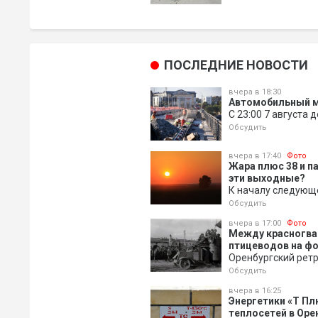
ПОСЛЕДНИЕ НОВОСТИ
вчера в 18:30
Автомобильный м
С 23:00 7 августа 
Обсудить
вчера в 17:40
Фото
Жара плюс 38 и п
эти выходные?
К началу следующ
Обсудить
вчера в 17:00
Фото
Между красногва
птицеводов на ф
Оренбургский ретр
Обсудить
вчера в 16:25
Энергетики «Т Пл
теплосетей в Оре