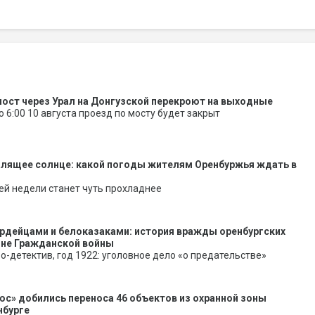
ост через Урал на Донгузской перекроют на выходные
до 6:00 10 августа проезд по мосту будет закрыт
алящее солнце: какой погоды жителям Оренбуржья ждать в
ей недели станет чуть прохладнее
рдейцами и белоказаками: история вражды оренбургских
оне Гражданской войны
о-детектив, год 1922: уголовное дело «о предательстве»
юс» добились переноса 46 объектов из охранной зоны
нбурге