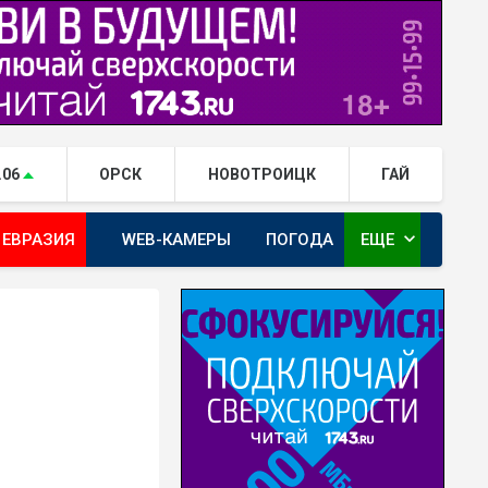
.06
ОРСК
НОВОТРОИЦК
ГАЙ
expand_more
 ЕВРАЗИЯ
WEB-КАМЕРЫ
ПОГОДА
ЕЩЕ
ТА
ОРЕНБУРГ - ГЕРОИ РЯДОМ С НАМИ