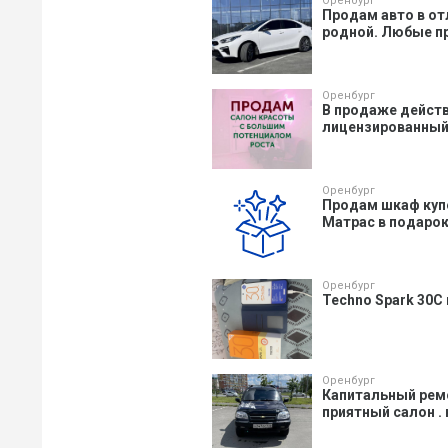
Оренбург
Продам авто в от
родной. Любые пр
Оренбург
В продаже действ
лицензированный 
Оренбург
Продам шкаф купе,
Матрас в подарок.
Оренбург
Techno Spark 30C
Оренбург
Капитальный ремо
приятный салон .