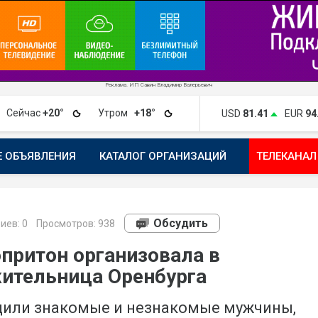
Реклама. ИП Савин Владимир Валерьевич
Сейчас
+20°
Утром
+18°
USD
81.41
EUR
94
Е ОБЪЯВЛЕНИЯ
КАТАЛОГ ОРГАНИЗАЦИЙ
ТЕЛЕКАНАЛ
ПОЖАЛОВАТЬСЯ
МАНИФЕСТ 1743.RU
КАРТА
ПОЧ
Обсудить
иев:
0
Просмотров: 938
притон организовала в
жительница Оренбурга
одили знакомые и незнакомые мужчины,