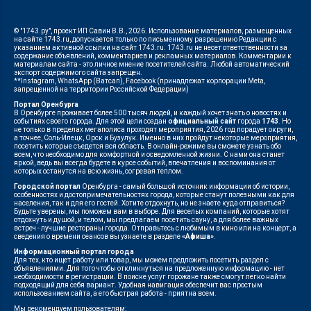
© "1743.ру", проект ИП Савин В.В., 2026. Использование материалов, размещенных
на сайте 1743.ru, допускается только по письменному разрешению Редакции с
указанием активной ссылки на сайт 1743.ru. 1743.ru не несет ответственности за
содержание объявлений, комментариев и рекламных материалов. Комментарии к
материалам сайта - это личное мнение посетителей сайта. Любой автоматический
экспорт содержимого сайта запрещен.
**Instagram, WhatsApp (Ватсап), Facebook (принадлежат корпорации Meta,
запрещенной на территории Российской Федерации)
Портал Оренбурга
В Оренбурге проживает более 500 тысяч людей, и каждый хочет знать о новостях и
событиях своего города. Для этой цели создан
официальный сайт
города
1743
. Но
не только в пределах мегаполиса проходят мероприятия, 2026 год порадует округи,
а точнее, Соль-Илецк, Орск и Бузулук. Именно в них пройдут некоторые мероприятия,
посетить которые съедется вся область. В онлайн-режиме вы сможете узнать обо
всем, что необходимо для комфортной и осведомленной жизни. С нами она станет
яркой, ведь вы всегда будете в курсе событий, впечатления и воспоминания от
которых останутся на всю жизнь, согревая теплом.
Городской портал
Оренбурга - самый большой источник информации об истории,
особенностях и достопримечательностях города, которые станут полезными как для
населения, так и для его гостей. Хотите отдохнуть, но не знаете куда отправиться?
Будьте уверены, мы поможем вам в выборе. Для веселых компаний, которые хотят
отдохнуть и душой, и телом, мы предлагаем посетить сауну, а для более важных
встреч - лучшие рестораны города. Отправьтесь с любимым в кино или на концерт, а
сведения о времени сеансов вы узнаете в разделе
«Афиша»
.
Информационный портал города
Для тех, кто ищет работу или товар, мы можем предложить посетить раздел с
объявлениями. Для того чтобы откликнуться на предложенную информацию - нет
необходимости в регистрации. В поиске услуг горожане также смогут легко найти
подходящий для себя вариант. Удобная навигация обеспечит вас простым
использованием сайта, а его быстрая работа - приятна всем.
Мы рекомендуем пользователям: