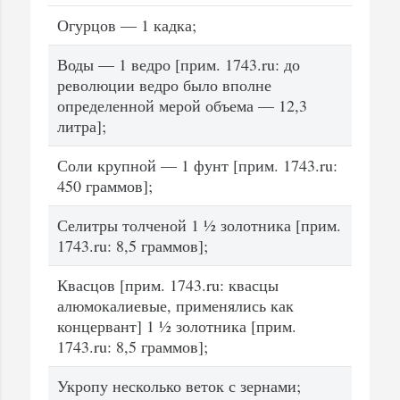
Огурцов — 1 кадка;
Воды — 1 ведро [прим. 1743.ru: до
революции ведро было вполне
определенной мерой объема — 12,3
литра];
Соли крупной — 1 фунт [прим. 1743.ru:
450 граммов];
Селитры толченой 1 ½ золотника [прим.
1743.ru: 8,5 граммов];
Квасцов [прим. 1743.ru: квасцы
алюмокалиевые, применялись как
концервант] 1 ½ золотника [прим.
1743.ru: 8,5 граммов];
Укропу несколько веток с зернами;