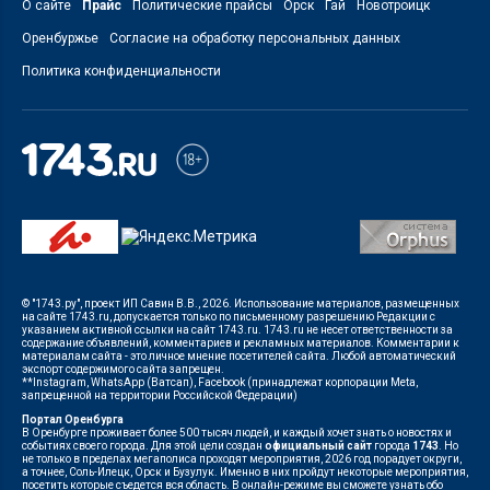
О сайте
Прайс
Политические прайсы
Орск
Гай
Новотроицк
Оренбуржье
Согласие на обработку персональных данных
Политика конфиденциальности
© "1743.ру", проект ИП Савин В.В., 2026. Использование материалов, размещенных
на сайте 1743.ru, допускается только по письменному разрешению Редакции с
указанием активной ссылки на сайт 1743.ru. 1743.ru не несет ответственности за
содержание объявлений, комментариев и рекламных материалов. Комментарии к
материалам сайта - это личное мнение посетителей сайта. Любой автоматический
экспорт содержимого сайта запрещен.
**Instagram, WhatsApp (Ватсап), Facebook (принадлежат корпорации Meta,
запрещенной на территории Российской Федерации)
Портал Оренбурга
В Оренбурге проживает более 500 тысяч людей, и каждый хочет знать о новостях и
событиях своего города. Для этой цели создан
официальный сайт
города
1743
. Но
не только в пределах мегаполиса проходят мероприятия, 2026 год порадует округи,
а точнее, Соль-Илецк, Орск и Бузулук. Именно в них пройдут некоторые мероприятия,
посетить которые съедется вся область. В онлайн-режиме вы сможете узнать обо