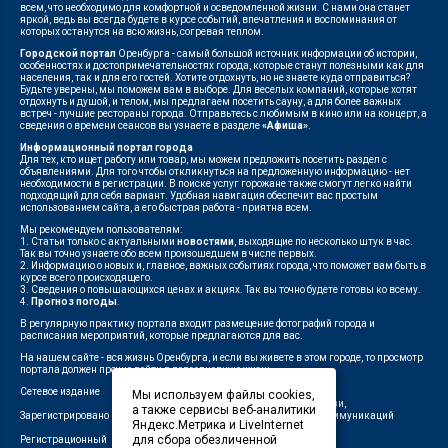
всем, что необходимо для комфортной и осведомленной жизни. С нами она станет
яркой, ведь вы всегда будете в курсе событий, впечатления и воспоминания от
которых останутся на всю жизнь, согревая теплом.
Городской портал
Оренбурга - самый большой источник информации об истории,
особенностях и достопримечательностях города, которые станут полезными как для
населения, так и для его гостей. Хотите отдохнуть, но не знаете куда отправиться?
Будьте уверены, мы поможем вам в выборе. Для веселых компаний, которые хотят
отдохнуть и душой, и телом, мы предлагаем посетить сауну, а для более важных
встреч - лучшие рестораны города. Отправьтесь с любимым в кино или на концерт, а
сведения о времени сеансов вы узнаете в разделе
«Афиша»
.
Информационный портал города
Для тех, кто ищет работу или товар, мы можем предложить посетить раздел с
объявлениями. Для того чтобы откликнуться на предложенную информацию - нет
необходимости в регистрации. В поиске услуг горожане также смогут легко найти
подходящий для себя вариант. Удобная навигация обеспечит вас простым
использованием сайта, а его быстрая работа - приятна всем.
Мы рекомендуем пользователям:
1. Статьи только с актуальными
новостями
, выходящие по несколько штук в час.
Так вы точно узнаете обо всем произошедшем в числе первых.
2. Информацию о новых и, главное, важных событиях города, что поможет вам быть в
курсе всего происходящего.
3. Сведения о повышающихся ценах и акциях. Так вы точно будете готовы ко всему.
4.
Прогноз погоды
.
В регулярную практику портала входит размещение фотографий города и
расписания мероприятий, которые предлагаются для вас.
На нашем сайте - вся жизнь Оренбурга, и если вы живете в этом городе, то просмотр
портала должен прочно войти в повседневную жизнь.
Сетевое издание
"1743"
Мы используем файлы cookies,
Федеральной службой по надзору в сфере связи,
а также сервисы веб-аналитики
Зарегистрировано
информационных технологий и массовых коммуникаций
Яндекс.Метрика и LiveInternet
(Роскомнадзор)
для сбора обезличенной
Регистрационный
ЭЛ № ФС 77-75960 от 19.06.2019 г.