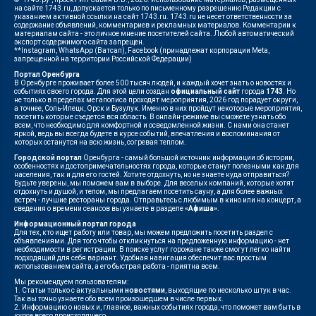
на сайте 1743.ru, допускается только по письменному разрешению Редакции с
указанием активной ссылки на сайт 1743.ru. 1743.ru не несет ответственности за
содержание объявлений, комментариев и рекламных материалов. Комментарии к
материалам сайта - это личное мнение посетителей сайта. Любой автоматический
экспорт содержимого сайта запрещен.
**Instagram, WhatsApp (Ватсап), Facebook (принадлежат корпорации Meta,
запрещенной на территории Российской Федерации)
Портал Оренбурга
В Оренбурге проживает более 500 тысяч людей, и каждый хочет знать о новостях и
событиях своего города. Для этой цели создан
официальный сайт
города
1743
. Но
не только в пределах мегаполиса проходят мероприятия, 2026 год порадует округи,
а точнее, Соль-Илецк, Орск и Бузулук. Именно в них пройдут некоторые мероприятия,
посетить которые съедется вся область. В онлайн-режиме вы сможете узнать обо
всем, что необходимо для комфортной и осведомленной жизни. С нами она станет
яркой, ведь вы всегда будете в курсе событий, впечатления и воспоминания от
которых останутся на всю жизнь, согревая теплом.
Городской портал
Оренбурга - самый большой источник информации об истории,
особенностях и достопримечательностях города, которые станут полезными как для
населения, так и для его гостей. Хотите отдохнуть, но не знаете куда отправиться?
Будьте уверены, мы поможем вам в выборе. Для веселых компаний, которые хотят
отдохнуть и душой, и телом, мы предлагаем посетить сауну, а для более важных
встреч - лучшие рестораны города. Отправьтесь с любимым в кино или на концерт, а
сведения о времени сеансов вы узнаете в разделе
«Афиша»
.
Информационный портал города
Для тех, кто ищет работу или товар, мы можем предложить посетить раздел с
объявлениями. Для того чтобы откликнуться на предложенную информацию - нет
необходимости в регистрации. В поиске услуг горожане также смогут легко найти
подходящий для себя вариант. Удобная навигация обеспечит вас простым
использованием сайта, а его быстрая работа - приятна всем.
Мы рекомендуем пользователям:
1. Статьи только с актуальными
новостями
, выходящие по несколько штук в час.
Так вы точно узнаете обо всем произошедшем в числе первых.
2. Информацию о новых и, главное, важных событиях города, что поможет вам быть в
курсе всего происходящего.