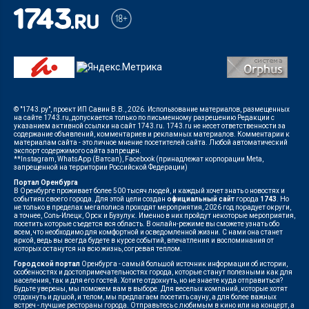
© "1743.ру", проект ИП Савин В.В., 2026. Использование материалов, размещенных
на сайте 1743.ru, допускается только по письменному разрешению Редакции с
указанием активной ссылки на сайт 1743.ru. 1743.ru не несет ответственности за
содержание объявлений, комментариев и рекламных материалов. Комментарии к
материалам сайта - это личное мнение посетителей сайта. Любой автоматический
экспорт содержимого сайта запрещен.
**Instagram, WhatsApp (Ватсап), Facebook (принадлежат корпорации Meta,
запрещенной на территории Российской Федерации)
Портал Оренбурга
В Оренбурге проживает более 500 тысяч людей, и каждый хочет знать о новостях и
событиях своего города. Для этой цели создан
официальный сайт
города
1743
. Но
не только в пределах мегаполиса проходят мероприятия, 2026 год порадует округи,
а точнее, Соль-Илецк, Орск и Бузулук. Именно в них пройдут некоторые мероприятия,
посетить которые съедется вся область. В онлайн-режиме вы сможете узнать обо
всем, что необходимо для комфортной и осведомленной жизни. С нами она станет
яркой, ведь вы всегда будете в курсе событий, впечатления и воспоминания от
которых останутся на всю жизнь, согревая теплом.
Городской портал
Оренбурга - самый большой источник информации об истории,
особенностях и достопримечательностях города, которые станут полезными как для
населения, так и для его гостей. Хотите отдохнуть, но не знаете куда отправиться?
Будьте уверены, мы поможем вам в выборе. Для веселых компаний, которые хотят
отдохнуть и душой, и телом, мы предлагаем посетить сауну, а для более важных
встреч - лучшие рестораны города. Отправьтесь с любимым в кино или на концерт, а