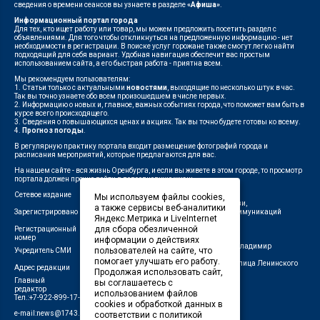
сведения о времени сеансов вы узнаете в разделе
«Афиша»
.
Информационный портал города
Для тех, кто ищет работу или товар, мы можем предложить посетить раздел с
объявлениями. Для того чтобы откликнуться на предложенную информацию - нет
необходимости в регистрации. В поиске услуг горожане также смогут легко найти
подходящий для себя вариант. Удобная навигация обеспечит вас простым
использованием сайта, а его быстрая работа - приятна всем.
Мы рекомендуем пользователям:
1. Статьи только с актуальными
новостями
, выходящие по несколько штук в час.
Так вы точно узнаете обо всем произошедшем в числе первых.
2. Информацию о новых и, главное, важных событиях города, что поможет вам быть в
курсе всего происходящего.
3. Сведения о повышающихся ценах и акциях. Так вы точно будете готовы ко всему.
4.
Прогноз погоды
.
В регулярную практику портала входит размещение фотографий города и
расписания мероприятий, которые предлагаются для вас.
На нашем сайте - вся жизнь Оренбурга, и если вы живете в этом городе, то просмотр
портала должен прочно войти в повседневную жизнь.
Сетевое издание
"1743"
Мы используем файлы cookies,
Федеральной службой по надзору в сфере связи,
а также сервисы веб-аналитики
Зарегистрировано
информационных технологий и массовых коммуникаций
Яндекс.Метрика и LiveInternet
(Роскомнадзор)
для сбора обезличенной
Регистрационный
ЭЛ № ФС 77-75960 от 19.06.2019 г.
номер
информации о действиях
Индивидуальный предприниматель Савин Владимир
пользователей на сайте, что
Учредитель СМИ
Валерьевич
помогает улучшать его работу.
462411, Оренбургская область, город Орск, улица Ленинского
Адрес редакции
Продолжая использовать сайт,
Комсомола, д. 4-Б
Главный
вы соглашаетесь с
Лещенко П.А.
редактор
использованием файлов
Тел.:+7-922-899-17-43
cookies и обработкой данных в
e-mail:news@1743.ru
соответствии с политикой