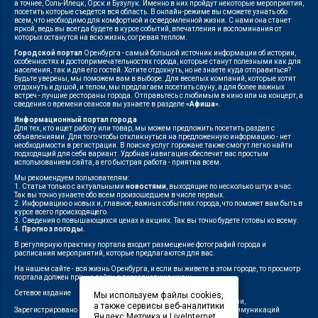
а точнее, Соль-Илецк, Орск и Бузулук. Именно в них пройдут некоторые мероприятия,
посетить которые съедется вся область. В онлайн-режиме вы сможете узнать обо
всем, что необходимо для комфортной и осведомленной жизни. С нами она станет
яркой, ведь вы всегда будете в курсе событий, впечатления и воспоминания от
которых останутся на всю жизнь, согревая теплом.
Городской портал
Оренбурга - самый большой источник информации об истории,
особенностях и достопримечательностях города, которые станут полезными как для
населения, так и для его гостей. Хотите отдохнуть, но не знаете куда отправиться?
Будьте уверены, мы поможем вам в выборе. Для веселых компаний, которые хотят
отдохнуть и душой, и телом, мы предлагаем посетить сауну, а для более важных
встреч - лучшие рестораны города. Отправьтесь с любимым в кино или на концерт, а
сведения о времени сеансов вы узнаете в разделе
«Афиша»
.
Информационный портал города
Для тех, кто ищет работу или товар, мы можем предложить посетить раздел с
объявлениями. Для того чтобы откликнуться на предложенную информацию - нет
необходимости в регистрации. В поиске услуг горожане также смогут легко найти
подходящий для себя вариант. Удобная навигация обеспечит вас простым
использованием сайта, а его быстрая работа - приятна всем.
Мы рекомендуем пользователям:
1. Статьи только с актуальными
новостями
, выходящие по несколько штук в час.
Так вы точно узнаете обо всем произошедшем в числе первых.
2. Информацию о новых и, главное, важных событиях города, что поможет вам быть в
курсе всего происходящего.
3. Сведения о повышающихся ценах и акциях. Так вы точно будете готовы ко всему.
4.
Прогноз погоды
.
В регулярную практику портала входит размещение фотографий города и
расписания мероприятий, которые предлагаются для вас.
На нашем сайте - вся жизнь Оренбурга, и если вы живете в этом городе, то просмотр
портала должен прочно войти в повседневную жизнь.
Сетевое издание
"1743"
Мы используем файлы cookies,
Федеральной службой по надзору в сфере связи,
а также сервисы веб-аналитики
Зарегистрировано
информационных технологий и массовых коммуникаций
Яндекс.Метрика и LiveInternet