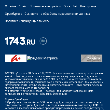
О сайте
Прайс
Политические прайсы
Орск
Гай
Новотроицк
Оренбуржье
Согласие на обработку персональных данных
Политика конфиденциальности
© "1743.ру", проект ИП Савин В.В., 2026. Использование материалов, размещенных
на сайте 1743.ru, допускается только по письменному разрешению Редакции с
указанием активной ссылки на сайт 1743.ru. 1743.ru не несет ответственности за
содержание объявлений, комментариев и рекламных материалов. Комментарии к
материалам сайта - это личное мнение посетителей сайта. Любой автоматический
экспорт содержимого сайта запрещен.
**Instagram, WhatsApp (Ватсап), Facebook (принадлежат корпорации Meta,
запрещенной на территории Российской Федерации)
Портал Оренбурга
В Оренбурге проживает более 500 тысяч людей, и каждый хочет знать о новостях и
событиях своего города. Для этой цели создан
официальный сайт
города
1743
. Но
не только в пределах мегаполиса проходят мероприятия, 2026 год порадует округи,