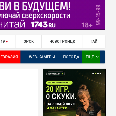
.19
ОРСК
НОВОТРОИЦК
ГАЙ
expand_more
 ЕВРАЗИЯ
WEB-КАМЕРЫ
ПОГОДА
ЕЩЕ
ТА
ОРЕНБУРГ - ГЕРОИ РЯДОМ С НАМИ