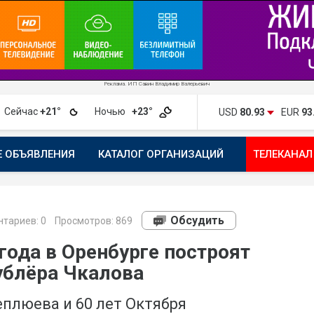
Реклама. ИП Савин Владимир Валерьевич
Сейчас
+21°
Ночью
+23°
USD
80.93
EUR
93
Е ОБЪЯВЛЕНИЯ
КАТАЛОГ ОРГАНИЗАЦИЙ
ТЕЛЕКАНАЛ
ПОЖАЛОВАТЬСЯ
МАНИФЕСТ 1743.RU
КАРТА
ПОЧ
Обсудить
тариев:
0
Просмотров: 869
года в Оренбурге построят
ублёра Чкалова
плюева и 60 лет Октября