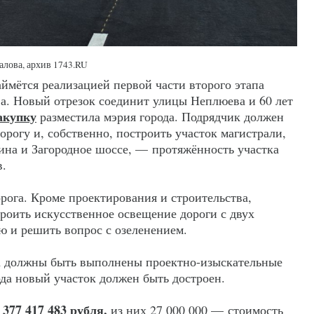
алова, архив 1743.RU
аймётся реализацией первой части второго этапа
ва. Новый отрезок соединит улицы Неплюева и 60 лет
акупку
разместила мэрия города. Подрядчик должен
орогу и, собственно, построить участок магистрали,
ина и Загородное шоссе, — протяжённость участка
в.
рога. Кроме проектирования и строительства,
троить искусственное освещение дороги с двух
ю и решить вопрос с озеленением.
да должны быть выполнены проектно-изыскательные
года новый участок должен быть достроен.
377 417 483 рубля,
—
из них 27 000 000 — стоимость