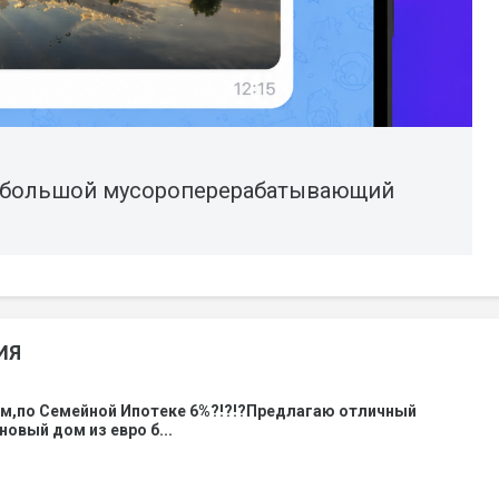
т большой мусороперерабатывающий
ИЯ
ом,по Семейной Ипотеке 6%?!?!?Предлагаю отличный
новый дом из евро б...