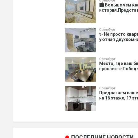
Оренбург
🏙️ Больше чем к
история.Представ
Оренбург
✨ Не просто квар
уютная двухкомнат
Оренбург
Место, где ваш би
проспекте Победы
Оренбург
Предлагаем ваше
на 16 этаже, 17 э
ПОСЛЕДНИЕ НОВОСТИ