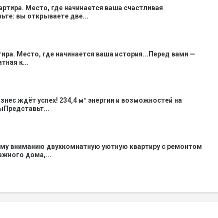
вартира. Место, где начинается ваша счастливая
ьте: вы открываете две...
тира. Место, где начинается ваша история...Перед вами —
ная к...
знес ждёт успех! 234,4 м² энергии и возможностей на
Представьт...
му вниманию двухкомнатную уютную квартиру с ремонтом
тажного дома,...