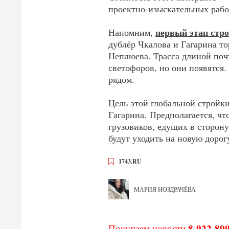
проектно-изыскательных рабо
первый этап стр
Напомним,
дублёр Чкалова и Гагарина то
Неплюева. Трасса длиной почт
светофоров, но они появятся.
рядом.
Цель этой глобальной стройки
Гагарина. Предполагается, чт
грузовиков, едущих в сторону
будут уходить на новую дорог
1743.RU
МАРИЯ НОЗДРАЧЁВА
8-922-89
Покупаем новости