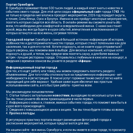
Портал Оренбурга
В Оренбурге проживает более 500 тысяч людей, и каждый хочет знать о новостях и
событиях своего города. Для этой цели создан
официальный сайт
города
1743
. Но
не только в пределах мегаполиса проходят мероприятия, 2026 год порадует округи,
а точнее, Соль-Илецк, Орск и Бузулук. Именно в них пройдут некоторые мероприятия,
посетить которые съедется вся область. В онлайн-режиме вы сможете узнать обо
всем, что необходимо для комфортной и осведомленной жизни. С нами она станет
яркой, ведь вы всегда будете в курсе событий, впечатления и воспоминания от
которых останутся на всю жизнь, согревая теплом.
Городской портал
Оренбурга - самый большой источник информации об истории,
особенностях и достопримечательностях города, которые станут полезными как для
населения, так и для его гостей. Хотите отдохнуть, но не знаете куда отправиться?
Будьте уверены, мы поможем вам в выборе. Для веселых компаний, которые хотят
отдохнуть и душой, и телом, мы предлагаем посетить сауну, а для более важных
встреч - лучшие рестораны города. Отправьтесь с любимым в кино или на концерт, а
сведения о времени сеансов вы узнаете в разделе
«Афиша»
.
Информационный портал города
Для тех, кто ищет работу или товар, мы можем предложить посетить раздел с
объявлениями. Для того чтобы откликнуться на предложенную информацию - нет
необходимости в регистрации. В поиске услуг горожане также смогут легко найти
подходящий для себя вариант. Удобная навигация обеспечит вас простым
использованием сайта, а его быстрая работа - приятна всем.
Мы рекомендуем пользователям:
1. Статьи только с актуальными
новостями
, выходящие по несколько штук в час.
Так вы точно узнаете обо всем произошедшем в числе первых.
2. Информацию о новых и, главное, важных событиях города, что поможет вам быть в
курсе всего происходящего.
3. Сведения о повышающихся ценах и акциях. Так вы точно будете готовы ко всему.
4.
Прогноз погоды
.
В регулярную практику портала входит размещение фотографий города и
расписания мероприятий, которые предлагаются для вас.
На нашем сайте - вся жизнь Оренбурга, и если вы живете в этом городе, то просмотр