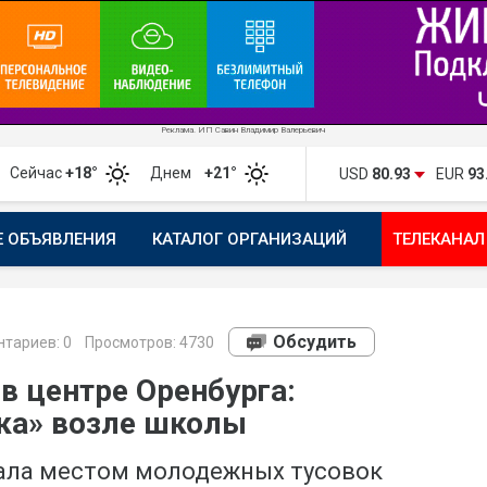
Реклама. ИП Савин Владимир Валерьевич
Сейчас
+18°
Днем
+21°
USD
80.93
EUR
93
Е ОБЪЯВЛЕНИЯ
КАТАЛОГ ОРГАНИЗАЦИЙ
ТЕЛЕКАНАЛ
ПОЖАЛОВАТЬСЯ
МАНИФЕСТ 1743.RU
КАРТА
ПОЧ
Обсудить
тариев:
0
Просмотров: 4730
в центре Оренбурга:
ка» возле школы
ала местом молодежных тусовок