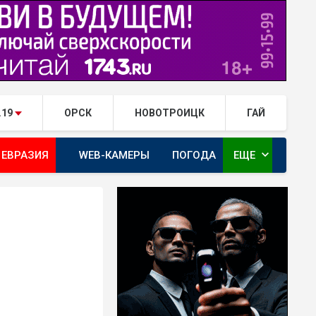
.19
ОРСК
НОВОТРОИЦК
ГАЙ
expand_more
 ЕВРАЗИЯ
WEB-КАМЕРЫ
ПОГОДА
ЕЩЕ
ТА
ОРЕНБУРГ - ГЕРОИ РЯДОМ С НАМИ