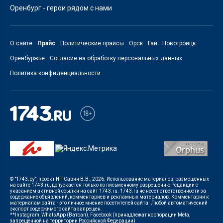
Оренбург - герои рядом с нами
О сайте
Прайс
Политические прайсы
Орск
Гай
Новотроицк
Оренбуржье
Согласие на обработку персональных данных
Политика конфиденциальности
© "1743.ру", проект ИП Савин В.В., 2026. Использование материалов, размещенных
на сайте 1743.ru, допускается только по письменному разрешению Редакции с
указанием активной ссылки на сайт 1743.ru. 1743.ru не несет ответственности за
содержание объявлений, комментариев и рекламных материалов. Комментарии к
материалам сайта - это личное мнение посетителей сайта. Любой автоматический
экспорт содержимого сайта запрещен.
**Instagram, WhatsApp (Ватсап), Facebook (принадлежат корпорации Meta,
запрещенной на территории Российской Федерации)