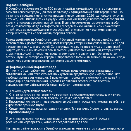
Портал Оренбурга
В Оренбурге проживает более 500 тысяч людей, и каждый хочет знать о новостях и
событиях своего города. Для этой цели создан
официальный сайт
города
1743
. Но
не только в пределах мегаполиса проходят мероприятия, 2026 год порадует округи,
а точнее, Соль-Илецк, Орск и Бузулук. Именно в них пройдут некоторые мероприятия,
посетить которые съедется вся область. В онлайн-режиме вы сможете узнать обо
всем, что необходимо для комфортной и осведомленной жизни. С нами она станет
яркой, ведь вы всегда будете в курсе событий, впечатления и воспоминания от
которых останутся на всю жизнь, согревая теплом.
Городской портал
Оренбурга - самый большой источник информации об истории,
особенностях и достопримечательностях города, которые станут полезными как для
населения, так и для его гостей. Хотите отдохнуть, но не знаете куда отправиться?
Будьте уверены, мы поможем вам в выборе. Для веселых компаний, которые хотят
отдохнуть и душой, и телом, мы предлагаем посетить сауну, а для более важных
встреч - лучшие рестораны города. Отправьтесь с любимым в кино или на концерт, а
сведения о времени сеансов вы узнаете в разделе
«Афиша»
.
Информационный портал города
Для тех, кто ищет работу или товар, мы можем предложить посетить раздел с
объявлениями. Для того чтобы откликнуться на предложенную информацию - нет
необходимости в регистрации. В поиске услуг горожане также смогут легко найти
подходящий для себя вариант. Удобная навигация обеспечит вас простым
использованием сайта, а его быстрая работа - приятна всем.
Мы рекомендуем пользователям:
1. Статьи только с актуальными
новостями
, выходящие по несколько штук в час.
Так вы точно узнаете обо всем произошедшем в числе первых.
2. Информацию о новых и, главное, важных событиях города, что поможет вам быть в
курсе всего происходящего.
3. Сведения о повышающихся ценах и акциях. Так вы точно будете готовы ко всему.
4.
Прогноз погоды
.
В регулярную практику портала входит размещение фотографий города и
расписания мероприятий, которые предлагаются для вас.
На нашем сайте - вся жизнь Оренбурга, и если вы живете в этом городе, то просмотр