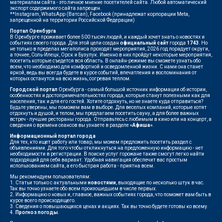
материалам сайта - это личное мнение посетителей сайта. Любой автоматический
экспорт содержимого сайта запрещен.
**Instagram, WhatsApp (Ватсап), Facebook (принадлежат корпорации Meta,
запрещенной на территории Российской Федерации)
Портал Оренбурга
В Оренбурге проживает более 500 тысяч людей, и каждый хочет знать о новостях и
событиях своего города. Для этой цели создан
официальный сайт
города
1743
. Но
не только в пределах мегаполиса проходят мероприятия, 2026 год порадует округи,
а точнее, Соль-Илецк, Орск и Бузулук. Именно в них пройдут некоторые мероприятия,
посетить которые съедется вся область. В онлайн-режиме вы сможете узнать обо
всем, что необходимо для комфортной и осведомленной жизни. С нами она станет
яркой, ведь вы всегда будете в курсе событий, впечатления и воспоминания от
которых останутся на всю жизнь, согревая теплом.
Городской портал
Оренбурга - самый большой источник информации об истории,
особенностях и достопримечательностях города, которые станут полезными как для
населения, так и для его гостей. Хотите отдохнуть, но не знаете куда отправиться?
Будьте уверены, мы поможем вам в выборе. Для веселых компаний, которые хотят
отдохнуть и душой, и телом, мы предлагаем посетить сауну, а для более важных
встреч - лучшие рестораны города. Отправьтесь с любимым в кино или на концерт, а
сведения о времени сеансов вы узнаете в разделе
«Афиша»
.
Информационный портал города
Для тех, кто ищет работу или товар, мы можем предложить посетить раздел с
объявлениями. Для того чтобы откликнуться на предложенную информацию - нет
необходимости в регистрации. В поиске услуг горожане также смогут легко найти
подходящий для себя вариант. Удобная навигация обеспечит вас простым
использованием сайта, а его быстрая работа - приятна всем.
Мы рекомендуем пользователям:
1. Статьи только с актуальными
новостями
, выходящие по несколько штук в час.
Так вы точно узнаете обо всем произошедшем в числе первых.
2. Информацию о новых и, главное, важных событиях города, что поможет вам быть в
курсе всего происходящего.
3. Сведения о повышающихся ценах и акциях. Так вы точно будете готовы ко всему.
4.
Прогноз погоды
.