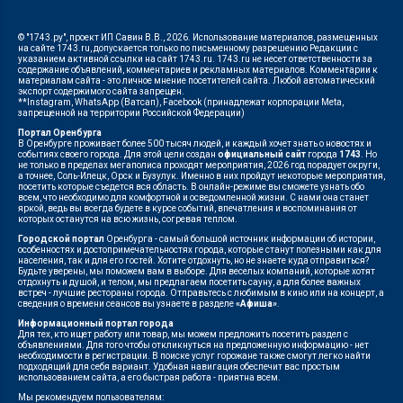
© "1743.ру", проект ИП Савин В.В., 2026. Использование материалов, размещенных
на сайте 1743.ru, допускается только по письменному разрешению Редакции с
указанием активной ссылки на сайт 1743.ru. 1743.ru не несет ответственности за
содержание объявлений, комментариев и рекламных материалов. Комментарии к
материалам сайта - это личное мнение посетителей сайта. Любой автоматический
экспорт содержимого сайта запрещен.
**Instagram, WhatsApp (Ватсап), Facebook (принадлежат корпорации Meta,
запрещенной на территории Российской Федерации)
Портал Оренбурга
В Оренбурге проживает более 500 тысяч людей, и каждый хочет знать о новостях и
событиях своего города. Для этой цели создан
официальный сайт
города
1743
. Но
не только в пределах мегаполиса проходят мероприятия, 2026 год порадует округи,
а точнее, Соль-Илецк, Орск и Бузулук. Именно в них пройдут некоторые мероприятия,
посетить которые съедется вся область. В онлайн-режиме вы сможете узнать обо
всем, что необходимо для комфортной и осведомленной жизни. С нами она станет
яркой, ведь вы всегда будете в курсе событий, впечатления и воспоминания от
которых останутся на всю жизнь, согревая теплом.
Городской портал
Оренбурга - самый большой источник информации об истории,
особенностях и достопримечательностях города, которые станут полезными как для
населения, так и для его гостей. Хотите отдохнуть, но не знаете куда отправиться?
Будьте уверены, мы поможем вам в выборе. Для веселых компаний, которые хотят
отдохнуть и душой, и телом, мы предлагаем посетить сауну, а для более важных
встреч - лучшие рестораны города. Отправьтесь с любимым в кино или на концерт, а
сведения о времени сеансов вы узнаете в разделе
«Афиша»
.
Информационный портал города
Для тех, кто ищет работу или товар, мы можем предложить посетить раздел с
объявлениями. Для того чтобы откликнуться на предложенную информацию - нет
необходимости в регистрации. В поиске услуг горожане также смогут легко найти
подходящий для себя вариант. Удобная навигация обеспечит вас простым
использованием сайта, а его быстрая работа - приятна всем.
Мы рекомендуем пользователям: