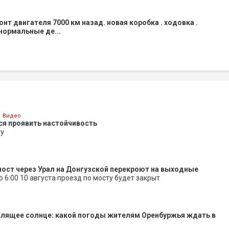
нт двигателя 7000 км назад. новая коробка . ходовка .
 нормальные де...
Видео
ся проявить настойчивость
ту
ост через Урал на Донгузской перекроют на выходные
до 6:00 10 августа проезд по мосту будет закрыт
алящее солнце: какой погоды жителям Оренбуржья ждать в