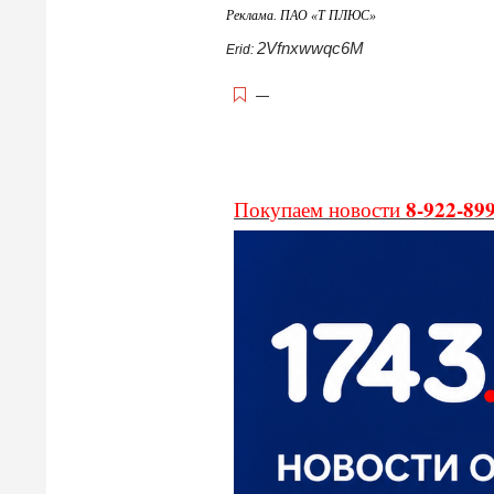
Реклама. ПАО «Т ПЛЮС»
2Vfnxwwqc6M
Erid:
—
8-922-89
Покупаем новости