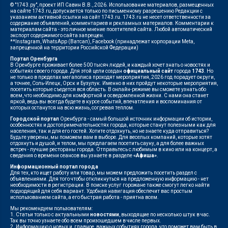
© "1743.ру", проект ИП Савин В.В., 2026. Использование материалов, размещенных
на сайте 1743.ru, допускается только по письменному разрешению Редакции с
указанием активной ссылки на сайт 1743.ru. 1743.ru не несет ответственности за
содержание объявлений, комментариев и рекламных материалов. Комментарии к
материалам сайта - это личное мнение посетителей сайта. Любой автоматический
экспорт содержимого сайта запрещен.
**Instagram, WhatsApp (Ватсап), Facebook (принадлежат корпорации Meta,
запрещенной на территории Российской Федерации)
Портал Оренбурга
В Оренбурге проживает более 500 тысяч людей, и каждый хочет знать о новостях и
событиях своего города. Для этой цели создан
официальный сайт
города
1743
. Но
не только в пределах мегаполиса проходят мероприятия, 2026 год порадует округи,
а точнее, Соль-Илецк, Орск и Бузулук. Именно в них пройдут некоторые мероприятия,
посетить которые съедется вся область. В онлайн-режиме вы сможете узнать обо
всем, что необходимо для комфортной и осведомленной жизни. С нами она станет
яркой, ведь вы всегда будете в курсе событий, впечатления и воспоминания от
которых останутся на всю жизнь, согревая теплом.
Городской портал
Оренбурга - самый большой источник информации об истории,
особенностях и достопримечательностях города, которые станут полезными как для
населения, так и для его гостей. Хотите отдохнуть, но не знаете куда отправиться?
Будьте уверены, мы поможем вам в выборе. Для веселых компаний, которые хотят
отдохнуть и душой, и телом, мы предлагаем посетить сауну, а для более важных
встреч - лучшие рестораны города. Отправьтесь с любимым в кино или на концерт, а
сведения о времени сеансов вы узнаете в разделе
«Афиша»
.
Информационный портал города
Для тех, кто ищет работу или товар, мы можем предложить посетить раздел с
объявлениями. Для того чтобы откликнуться на предложенную информацию - нет
необходимости в регистрации. В поиске услуг горожане также смогут легко найти
подходящий для себя вариант. Удобная навигация обеспечит вас простым
использованием сайта, а его быстрая работа - приятна всем.
Мы рекомендуем пользователям:
1. Статьи только с актуальными
новостями
, выходящие по несколько штук в час.
Так вы точно узнаете обо всем произошедшем в числе первых.
2. Информацию о новых и, главное, важных событиях города, что поможет вам быть в