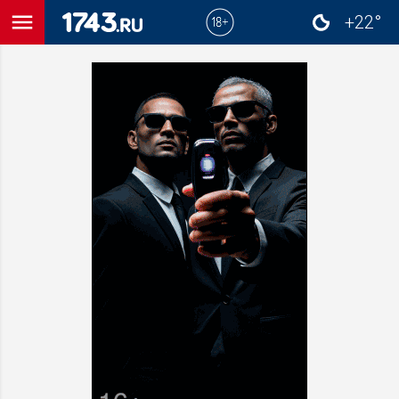
menu
+22°
close