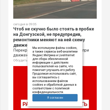
сегодня в 09:05
Чтоб не скучно было стоять в пробке
на Донгузской, не предупредив,
ремонтники меняют на ней схему
движения
Мы используем файлы cookies,
Перекрыты две полосы Донгузской при
а также сервисы веб-аналитики
движении из центра в Южный
Яндекс.Метрика и LiveInternet
для сбора обезличенной
Обсудить
информации о действиях
пользователей на сайте, что
помогает улучшать его работу.
Продолжая использовать сайт,
вы соглашаетесь с
использованием файлов
cookies и обработкой данных в
соответствии с политикой
конфиденциальности.
Я согласен