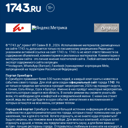
© "1743.ру", проект ИП Савин В.В., 2026. Использование материалов, размещенных
на сайте 1743.ru, допускается только по письменному разрешению Редакции с
указанием активной ссылки на сайт 1743.ru. 1743.ru не несет ответственности за
содержание объявлений, комментариев и рекламных материалов. Комментарии к
материалам сайта - это личное мнение посетителей сайта. Любой автоматический
экспорт содержимого сайта запрещен.
**Instagram, WhatsApp (Ватсап), Facebook (принадлежат корпорации Meta,
запрещенной на территории Российской Федерации)
Портал Оренбурга
В Оренбурге проживает более 500 тысяч людей, и каждый хочет знать о новостях и
событиях своего города. Для этой цели создан
официальный сайт
города
1743
. Но
не только в пределах мегаполиса проходят мероприятия, 2026 год порадует округи,
а точнее, Соль-Илецк, Орск и Бузулук. Именно в них пройдут некоторые мероприятия,
посетить которые съедется вся область. В онлайн-режиме вы сможете узнать обо
всем, что необходимо для комфортной и осведомленной жизни. С нами она станет
яркой, ведь вы всегда будете в курсе событий, впечатления и воспоминания от
которых останутся на всю жизнь, согревая теплом.
Городской портал
Оренбурга - самый большой источник информации об истории,
особенностях и достопримечательностях города, которые станут полезными как для
населения, так и для его гостей. Хотите отдохнуть, но не знаете куда отправиться?
Будьте уверены, мы поможем вам в выборе. Для веселых компаний, которые хотят
отдохнуть и душой, и телом, мы предлагаем посетить сауну, а для более важных
встреч - лучшие рестораны города. Отправьтесь с любимым в кино или на концерт, а