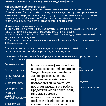
сведения о времени сеансов вы узнаете в разделе
«Афиша»
.
Информационный портал города
Для тех, кто ищет работу или товар, мы можем предложить посетить раздел с
объявлениями. Для того чтобы откликнуться на предложенную информацию - нет
необходимости в регистрации. В поиске услуг горожане также смогут легко найти
подходящий для себя вариант. Удобная навигация обеспечит вас простым
использованием сайта, а его быстрая работа - приятна всем.
Мы рекомендуем пользователям:
1. Статьи только с актуальными
новостями
, выходящие по несколько штук в час.
Так вы точно узнаете обо всем произошедшем в числе первых.
2. Информацию о новых и, главное, важных событиях города, что поможет вам быть в
курсе всего происходящего.
3. Сведения о повышающихся ценах и акциях. Так вы точно будете готовы ко всему.
4.
Прогноз погоды
.
В регулярную практику портала входит размещение фотографий города и
расписания мероприятий, которые предлагаются для вас.
На нашем сайте - вся жизнь Оренбурга, и если вы живете в этом городе, то просмотр
портала должен прочно войти в повседневную жизнь.
Сетевое издание
"1743"
Мы используем файлы cookies,
Федеральной службой по надзору в сфере связи,
а также сервисы веб-аналитики
Зарегистрировано
информационных технологий и массовых коммуникаций
Яндекс.Метрика и LiveInternet
(Роскомнадзор)
для сбора обезличенной
Регистрационный
ЭЛ № ФС 77-75960 от 19.06.2019 г.
номер
информации о действиях
Индивидуальный предприниматель Савин Владимир
пользователей на сайте, что
Учредитель СМИ
Валерьевич
помогает улучшать его работу.
462411, Оренбургская область, город Орск, улица Ленинского
Адрес редакции
Продолжая использовать сайт,
Комсомола, д. 4-Б
Главный
вы соглашаетесь с
Лещенко П.А.
редактор
использованием файлов
Тел.:+7-922-899-17-43
cookies и обработкой данных в
e-mail:news@1743.ru
соответствии с политикой