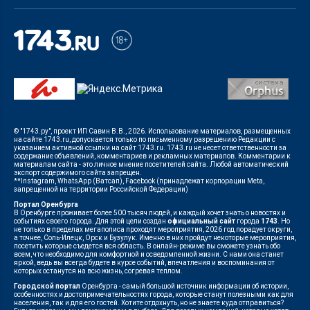
© "1743.ру", проект ИП Савин В.В., 2026. Использование материалов, размещенных
на сайте 1743.ru, допускается только по письменному разрешению Редакции с
указанием активной ссылки на сайт 1743.ru. 1743.ru не несет ответственности за
содержание объявлений, комментариев и рекламных материалов. Комментарии к
материалам сайта - это личное мнение посетителей сайта. Любой автоматический
экспорт содержимого сайта запрещен.
**Instagram, WhatsApp (Ватсап), Facebook (принадлежат корпорации Meta,
запрещенной на территории Российской Федерации)
Портал Оренбурга
В Оренбурге проживает более 500 тысяч людей, и каждый хочет знать о новостях и
событиях своего города. Для этой цели создан
официальный сайт
города
1743
. Но
не только в пределах мегаполиса проходят мероприятия, 2026 год порадует округи,
а точнее, Соль-Илецк, Орск и Бузулук. Именно в них пройдут некоторые мероприятия,
посетить которые съедется вся область. В онлайн-режиме вы сможете узнать обо
всем, что необходимо для комфортной и осведомленной жизни. С нами она станет
яркой, ведь вы всегда будете в курсе событий, впечатления и воспоминания от
которых останутся на всю жизнь, согревая теплом.
Городской портал
Оренбурга - самый большой источник информации об истории,
особенностях и достопримечательностях города, которые станут полезными как для
населения, так и для его гостей. Хотите отдохнуть, но не знаете куда отправиться?