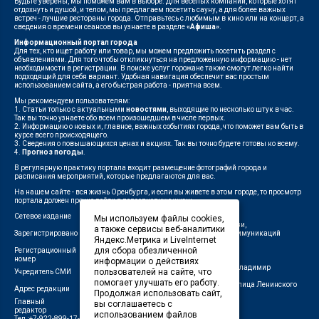
Будьте уверены, мы поможем вам в выборе. Для веселых компаний, которые хотят
отдохнуть и душой, и телом, мы предлагаем посетить сауну, а для более важных
встреч - лучшие рестораны города. Отправьтесь с любимым в кино или на концерт, а
сведения о времени сеансов вы узнаете в разделе
«Афиша»
.
Информационный портал города
Для тех, кто ищет работу или товар, мы можем предложить посетить раздел с
объявлениями. Для того чтобы откликнуться на предложенную информацию - нет
необходимости в регистрации. В поиске услуг горожане также смогут легко найти
подходящий для себя вариант. Удобная навигация обеспечит вас простым
использованием сайта, а его быстрая работа - приятна всем.
Мы рекомендуем пользователям:
1. Статьи только с актуальными
новостями
, выходящие по несколько штук в час.
Так вы точно узнаете обо всем произошедшем в числе первых.
2. Информацию о новых и, главное, важных событиях города, что поможет вам быть в
курсе всего происходящего.
3. Сведения о повышающихся ценах и акциях. Так вы точно будете готовы ко всему.
4.
Прогноз погоды
.
В регулярную практику портала входит размещение фотографий города и
расписания мероприятий, которые предлагаются для вас.
На нашем сайте - вся жизнь Оренбурга, и если вы живете в этом городе, то просмотр
портала должен прочно войти в повседневную жизнь.
Сетевое издание
"1743"
Мы используем файлы cookies,
Федеральной службой по надзору в сфере связи,
а также сервисы веб-аналитики
Зарегистрировано
информационных технологий и массовых коммуникаций
Яндекс.Метрика и LiveInternet
(Роскомнадзор)
для сбора обезличенной
Регистрационный
ЭЛ № ФС 77-75960 от 19.06.2019 г.
номер
информации о действиях
Индивидуальный предприниматель Савин Владимир
пользователей на сайте, что
Учредитель СМИ
Валерьевич
помогает улучшать его работу.
462411, Оренбургская область, город Орск, улица Ленинского
Адрес редакции
Продолжая использовать сайт,
Комсомола, д. 4-Б
Главный
вы соглашаетесь с
Лещенко П.А.
редактор
использованием файлов
Тел.:+7-922-899-17-43