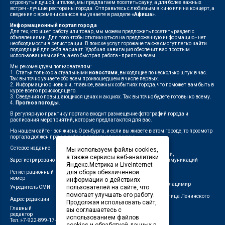
отдохнуть и душой, и телом, мы предлагаем посетить сауну, а для более важных
встреч - лучшие рестораны города. Отправьтесь с любимым в кино или на концерт, а
сведения о времени сеансов вы узнаете в разделе
«Афиша»
.
Информационный портал города
Для тех, кто ищет работу или товар, мы можем предложить посетить раздел с
объявлениями. Для того чтобы откликнуться на предложенную информацию - нет
необходимости в регистрации. В поиске услуг горожане также смогут легко найти
подходящий для себя вариант. Удобная навигация обеспечит вас простым
использованием сайта, а его быстрая работа - приятна всем.
Мы рекомендуем пользователям:
1. Статьи только с актуальными
новостями
, выходящие по несколько штук в час.
Так вы точно узнаете обо всем произошедшем в числе первых.
2. Информацию о новых и, главное, важных событиях города, что поможет вам быть в
курсе всего происходящего.
3. Сведения о повышающихся ценах и акциях. Так вы точно будете готовы ко всему.
4.
Прогноз погоды
.
В регулярную практику портала входит размещение фотографий города и
расписания мероприятий, которые предлагаются для вас.
На нашем сайте - вся жизнь Оренбурга, и если вы живете в этом городе, то просмотр
портала должен прочно войти в повседневную жизнь.
Сетевое издание
"1743"
Мы используем файлы cookies,
Федеральной службой по надзору в сфере связи,
а также сервисы веб-аналитики
Зарегистрировано
информационных технологий и массовых коммуникаций
Яндекс.Метрика и LiveInternet
(Роскомнадзор)
для сбора обезличенной
Регистрационный
ЭЛ № ФС 77-75960 от 19.06.2019 г.
номер
информации о действиях
Индивидуальный предприниматель Савин Владимир
пользователей на сайте, что
Учредитель СМИ
Валерьевич
помогает улучшать его работу.
462411, Оренбургская область, город Орск, улица Ленинского
Адрес редакции
Продолжая использовать сайт,
Комсомола, д. 4-Б
Главный
вы соглашаетесь с
Лещенко П.А.
редактор
использованием файлов
Тел.:+7-922-899-17-43