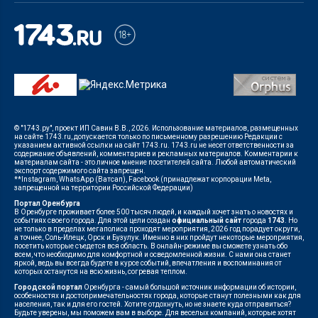
© "1743.ру", проект ИП Савин В.В., 2026. Использование материалов, размещенных
на сайте 1743.ru, допускается только по письменному разрешению Редакции с
указанием активной ссылки на сайт 1743.ru. 1743.ru не несет ответственности за
содержание объявлений, комментариев и рекламных материалов. Комментарии к
материалам сайта - это личное мнение посетителей сайта. Любой автоматический
экспорт содержимого сайта запрещен.
**Instagram, WhatsApp (Ватсап), Facebook (принадлежат корпорации Meta,
запрещенной на территории Российской Федерации)
Портал Оренбурга
В Оренбурге проживает более 500 тысяч людей, и каждый хочет знать о новостях и
событиях своего города. Для этой цели создан
официальный сайт
города
1743
. Но
не только в пределах мегаполиса проходят мероприятия, 2026 год порадует округи,
а точнее, Соль-Илецк, Орск и Бузулук. Именно в них пройдут некоторые мероприятия,
посетить которые съедется вся область. В онлайн-режиме вы сможете узнать обо
всем, что необходимо для комфортной и осведомленной жизни. С нами она станет
яркой, ведь вы всегда будете в курсе событий, впечатления и воспоминания от
которых останутся на всю жизнь, согревая теплом.
Городской портал
Оренбурга - самый большой источник информации об истории,
особенностях и достопримечательностях города, которые станут полезными как для
населения, так и для его гостей. Хотите отдохнуть, но не знаете куда отправиться?
Будьте уверены, мы поможем вам в выборе. Для веселых компаний, которые хотят