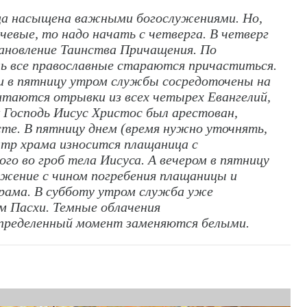
ца насыщена важными богослужениями. Но,
чевые, то надо начать с четверга. В четверг
ановление Таинства Причащения. По
ь все православные стараются причаститься.
 и в пятницу утром службы сосредоточены на
таются отрывки из всех четырех Евангелий,
 Господь Иисус Христос был арестован,
сте. В пятницу днем (время нужно уточнять,
нтр храма износится плащаница с
о во гроб тела Иисуса. А вечером в пятницу
ужение с чином погребения плащаницы и
храма. В субботу утром служба уже
м Пасхи. Темные облачения
пределенный момент заменяются белыми.