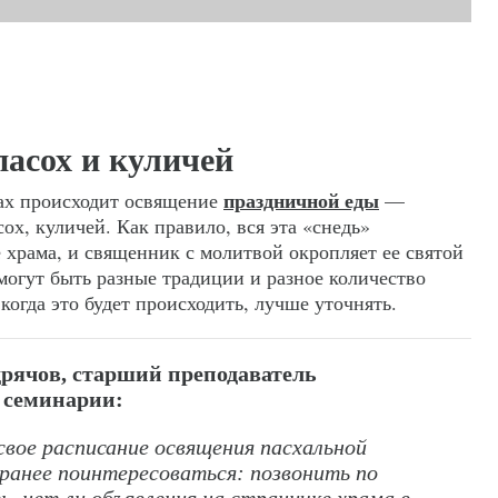
пасох и куличей
праздничной еды
ах происходит освящение
—
х, куличей. Как правило, вся эта «снедь»
е храма, и священник с молитвой окропляет ее святой
могут быть разные традиции и разное количество
когда это будет происходить, лучше уточнять.
рячов, старший преподаватель
 семинарии:
вое расписание освящения пасхальной
ранее поинтересоваться: позвонить по
, нет ли объявления на страничке храма в