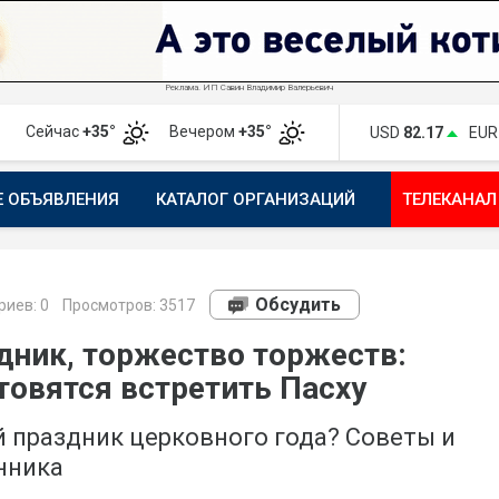
Реклама. ИП Савин Владимир Валерьевич
Сейчас
+35°
Вечером
+35°
USD
82.17
EUR
Е ОБЪЯВЛЕНИЯ
КАТАЛОГ ОРГАНИЗАЦИЙ
ТЕЛЕКАНАЛ
ПОЖАЛОВАТЬСЯ
МАНИФЕСТ 1743.RU
КАРТА
ПОЧ
Обсудить
риев:
0
Просмотров: 3517
дник, торжество торжеств:
товятся встретить Пасху
 праздник церковного года? Советы и
нника