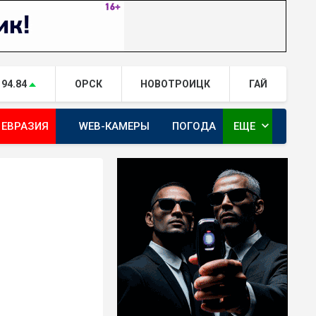
94.84
ОРСК
НОВОТРОИЦК
ГАЙ
expand_more
 ЕВРАЗИЯ
WEB-КАМЕРЫ
ПОГОДА
ЕЩЕ
ТА
ОРЕНБУРГ - ГЕРОИ РЯДОМ С НАМИ