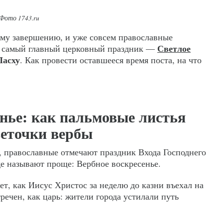
 Фото 1743.ru
ему завершению, и уже совсем православные
Светлое
ят самый главный церковный праздник —
Пасху
. Как провести оставшееся время поста, на что
енье: как пальмовые листья
веточки вербы
и, православные отмечают праздник Входа Господнего
де называют проще: Вербное воскресенье.
ет, как Иисус Христос за неделю до казни въехал на
речен, как царь: жители города устилали путь