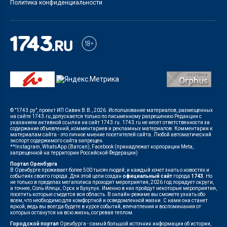
Политика конфиденциальности
© "1743.ру", проект ИП Савин В.В., 2026. Использование материалов, размещенных
на сайте 1743.ru, допускается только по письменному разрешению Редакции с
указанием активной ссылки на сайт 1743.ru. 1743.ru не несет ответственности за
содержание объявлений, комментариев и рекламных материалов. Комментарии к
материалам сайта - это личное мнение посетителей сайта. Любой автоматический
экспорт содержимого сайта запрещен.
**Instagram, WhatsApp (Ватсап), Facebook (принадлежат корпорации Meta,
запрещенной на территории Российской Федерации)
Портал Оренбурга
В Оренбурге проживает более 500 тысяч людей, и каждый хочет знать о новостях и
событиях своего города. Для этой цели создан
официальный сайт
города
1743
. Но
не только в пределах мегаполиса проходят мероприятия, 2026 год порадует округи,
а точнее, Соль-Илецк, Орск и Бузулук. Именно в них пройдут некоторые мероприятия,
посетить которые съедется вся область. В онлайн-режиме вы сможете узнать обо
всем, что необходимо для комфортной и осведомленной жизни. С нами она станет
яркой, ведь вы всегда будете в курсе событий, впечатления и воспоминания от
которых останутся на всю жизнь, согревая теплом.
Городской портал
Оренбурга - самый большой источник информации об истории,