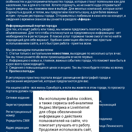
особенностях и достопримечательностях города, которые станут полезными как для
населения, так и для его гостей. Хотите отдохнуть, но не знаете куда отправиться?
Будьте уверены, мы поможем вам в выборе. Для веселых компаний, которые хотят
отдохнуть и душой, и телом, мы предлагаем посетить сауну, а для более важных
встреч - лучшие рестораны города. Отправьтесь с любимым в кино или на концерт, а
сведения о времени сеансов вы узнаете в разделе
«Афиша»
.
Информационный портал города
Для тех, кто ищет работу или товар, мы можем предложить посетить раздел с
объявлениями. Для того чтобы откликнуться на предложенную информацию - нет
необходимости в регистрации. В поиске услуг горожане также смогут легко найти
подходящий для себя вариант. Удобная навигация обеспечит вас простым
использованием сайта, а его быстрая работа - приятна всем.
Мы рекомендуем пользователям:
1. Статьи только с актуальными
новостями
, выходящие по несколько штук в час.
Так вы точно узнаете обо всем произошедшем в числе первых.
2. Информацию о новых и, главное, важных событиях города, что поможет вам быть в
курсе всего происходящего.
3. Сведения о повышающихся ценах и акциях. Так вы точно будете готовы ко всему.
4.
Прогноз погоды
.
В регулярную практику портала входит размещение фотографий города и
расписания мероприятий, которые предлагаются для вас.
На нашем сайте - вся жизнь Оренбурга, и если вы живете в этом городе, то просмотр
портала должен прочно войти в повседневную жизнь.
Сетевое издание
"1743"
Мы используем файлы cookies,
Федеральной службой по надзору в сфере связи,
а также сервисы веб-аналитики
Зарегистрировано
информационных технологий и массовых коммуникаций
Яндекс.Метрика и LiveInternet
(Роскомнадзор)
для сбора обезличенной
Регистрационный
ЭЛ № ФС 77-75960 от 19.06.2019 г.
номер
информации о действиях
Индивидуальный предприниматель Савин Владимир
пользователей на сайте, что
Учредитель СМИ
Валерьевич
помогает улучшать его работу.
462411, Оренбургская область, город Орск, улица Ленинского
Адрес редакции
Продолжая использовать сайт,
Комсомола, д. 4-Б