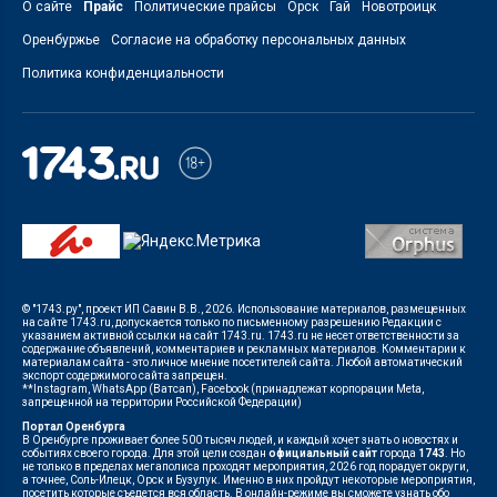
О сайте
Прайс
Политические прайсы
Орск
Гай
Новотроицк
Оренбуржье
Согласие на обработку персональных данных
Политика конфиденциальности
© "1743.ру", проект ИП Савин В.В., 2026. Использование материалов, размещенных
на сайте 1743.ru, допускается только по письменному разрешению Редакции с
указанием активной ссылки на сайт 1743.ru. 1743.ru не несет ответственности за
содержание объявлений, комментариев и рекламных материалов. Комментарии к
материалам сайта - это личное мнение посетителей сайта. Любой автоматический
экспорт содержимого сайта запрещен.
**Instagram, WhatsApp (Ватсап), Facebook (принадлежат корпорации Meta,
запрещенной на территории Российской Федерации)
Портал Оренбурга
В Оренбурге проживает более 500 тысяч людей, и каждый хочет знать о новостях и
событиях своего города. Для этой цели создан
официальный сайт
города
1743
. Но
не только в пределах мегаполиса проходят мероприятия, 2026 год порадует округи,
а точнее, Соль-Илецк, Орск и Бузулук. Именно в них пройдут некоторые мероприятия,
посетить которые съедется вся область. В онлайн-режиме вы сможете узнать обо