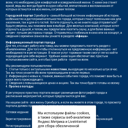
всем, что необходимо для комфортной и осведомленной жизни. С нами она станет
яркой, ведь вы всегда будете в курсе событий, впечатления и воспоминания от
которых останутся на всю жизнь, согревая теплом.
Городской портал
Оренбурга - самый большой источник информации об истории,
особенностях и достопримечательностях города, которые станут полезными как для
населения, так и для его гостей. Хотите отдохнуть, но не знаете куда отправиться?
Будьте уверены, мы поможем вам в выборе. Для веселых компаний, которые хотят
отдохнуть и душой, и телом, мы предлагаем посетить сауну, а для более важных
встреч - лучшие рестораны города. Отправьтесь с любимым в кино или на концерт, а
сведения о времени сеансов вы узнаете в разделе
«Афиша»
.
Информационный портал города
Для тех, кто ищет работу или товар, мы можем предложить посетить раздел с
объявлениями. Для того чтобы откликнуться на предложенную информацию - нет
необходимости в регистрации. В поиске услуг горожане также смогут легко найти
подходящий для себя вариант. Удобная навигация обеспечит вас простым
использованием сайта, а его быстрая работа - приятна всем.
Мы рекомендуем пользователям:
1. Статьи только с актуальными
новостями
, выходящие по несколько штук в час.
Так вы точно узнаете обо всем произошедшем в числе первых.
2. Информацию о новых и, главное, важных событиях города, что поможет вам быть в
курсе всего происходящего.
3. Сведения о повышающихся ценах и акциях. Так вы точно будете готовы ко всему.
4.
Прогноз погоды
.
В регулярную практику портала входит размещение фотографий города и
расписания мероприятий, которые предлагаются для вас.
На нашем сайте - вся жизнь Оренбурга, и если вы живете в этом городе, то просмотр
портала должен прочно войти в повседневную жизнь.
Сетевое издание
"1743"
Мы используем файлы cookies,
Федеральной службой по надзору в сфере связи,
а также сервисы веб-аналитики
Зарегистрировано
информационных технологий и массовых коммуникаций
Яндекс.Метрика и LiveInternet
(Роскомнадзор)
для сбора обезличенной
Регистрационный
ЭЛ № ФС 77-75960 от 19.06.2019 г.