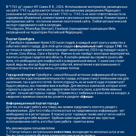
© "1743.ру", проект ИП Савин В.В., 2026. Использование материалов, размещенных
на сайте 1743.ru, допускается только по письменному разрешению Редакции с
указанием активной ссылки на сайт 1743.ru. 1743.ru не несет ответственности за
содержание объявлений, комментариев и рекламных материалов. Комментарии к
материалам сайта - это личное мнение посетителей сайта. Любой автоматический
экспорт содержимого сайта запрещен.
**Instagram, WhatsApp (Ватсап), Facebook (принадлежат корпорации Meta,
запрещенной на территории Российской Федерации)
Портал Оренбурга
В Оренбурге проживает более 500 тысяч людей, и каждый хочет знать о новостях и
событиях своего города. Для этой цели создан
официальный сайт
города
1743
. Но
не только в пределах мегаполиса проходят мероприятия, 2026 год порадует округи,
а точнее, Соль-Илецк, Орск и Бузулук. Именно в них пройдут некоторые мероприятия,
посетить которые съедется вся область. В онлайн-режиме вы сможете узнать обо
всем, что необходимо для комфортной и осведомленной жизни. С нами она станет
яркой, ведь вы всегда будете в курсе событий, впечатления и воспоминания от
которых останутся на всю жизнь, согревая теплом.
Городской портал
Оренбурга - самый большой источник информации об истории,
особенностях и достопримечательностях города, которые станут полезными как для
населения, так и для его гостей. Хотите отдохнуть, но не знаете куда отправиться?
Будьте уверены, мы поможем вам в выборе. Для веселых компаний, которые хотят
отдохнуть и душой, и телом, мы предлагаем посетить сауну, а для более важных
встреч - лучшие рестораны города. Отправьтесь с любимым в кино или на концерт, а
сведения о времени сеансов вы узнаете в разделе
«Афиша»
.
Информационный портал города
Для тех, кто ищет работу или товар, мы можем предложить посетить раздел с
объявлениями. Для того чтобы откликнуться на предложенную информацию - нет
необходимости в регистрации. В поиске услуг горожане также смогут легко найти
подходящий для себя вариант. Удобная навигация обеспечит вас простым
использованием сайта, а его быстрая работа - приятна всем.
Мы рекомендуем пользователям:
1. Статьи только с актуальными
новостями
, выходящие по несколько штук в час.
Так вы точно узнаете обо всем произошедшем в числе первых.