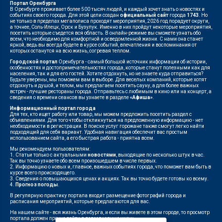
Портал Оренбурга
В Оренбурге проживает более 500 тысяч людей, и каждый хочет знать о новостях и
событиях своего города. Для этой цели создан
официальный сайт
города
1743
. Но
не только в пределах мегаполиса проходят мероприятия, 2026 год порадует округи,
а точнее, Соль-Илецк, Орск и Бузулук. Именно в них пройдут некоторые мероприятия,
посетить которые съедется вся область. В онлайн-режиме вы сможете узнать обо
всем, что необходимо для комфортной и осведомленной жизни. С нами она станет
яркой, ведь вы всегда будете в курсе событий, впечатления и воспоминания от
которых останутся на всю жизнь, согревая теплом.
Городской портал
Оренбурга - самый большой источник информации об истории,
особенностях и достопримечательностях города, которые станут полезными как для
населения, так и для его гостей. Хотите отдохнуть, но не знаете куда отправиться?
Будьте уверены, мы поможем вам в выборе. Для веселых компаний, которые хотят
отдохнуть и душой, и телом, мы предлагаем посетить сауну, а для более важных
встреч - лучшие рестораны города. Отправьтесь с любимым в кино или на концерт, а
сведения о времени сеансов вы узнаете в разделе
«Афиша»
.
Информационный портал города
Для тех, кто ищет работу или товар, мы можем предложить посетить раздел с
объявлениями. Для того чтобы откликнуться на предложенную информацию - нет
необходимости в регистрации. В поиске услуг горожане также смогут легко найти
подходящий для себя вариант. Удобная навигация обеспечит вас простым
использованием сайта, а его быстрая работа - приятна всем.
Мы рекомендуем пользователям:
1. Статьи только с актуальными
новостями
, выходящие по несколько штук в час.
Так вы точно узнаете обо всем произошедшем в числе первых.
2. Информацию о новых и, главное, важных событиях города, что поможет вам быть в
курсе всего происходящего.
3. Сведения о повышающихся ценах и акциях. Так вы точно будете готовы ко всему.
4.
Прогноз погоды
.
В регулярную практику портала входит размещение фотографий города и
расписания мероприятий, которые предлагаются для вас.
На нашем сайте - вся жизнь Оренбурга, и если вы живете в этом городе, то просмотр
портала должен прочно войти в повседневную жизнь.