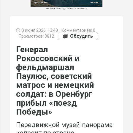
Реклама. ИП Сидорова Анна Ивановна
3 июня 2026, 13:40
Комментариев:
0
МИ
Обсудить
Просмотров: 3812
Генерал
Рокоссовский и
фельдмаршал
Паулюс, советский
матрос и немецкий
солдат: в Оренбург
прибыл «поезд
Победы»
Передвижной музей-панорама
колесит по стране