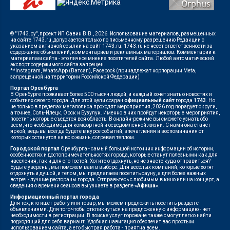
© "1743.ру", проект ИП Савин В.В., 2026. Использование материалов, размещенных
на сайте 1743.ru, допускается только по письменному разрешению Редакции с
указанием активной ссылки на сайт 1743.ru. 1743.ru не несет ответственности за
содержание объявлений, комментариев и рекламных материалов. Комментарии к
материалам сайта - это личное мнение посетителей сайта. Любой автоматический
экспорт содержимого сайта запрещен.
**Instagram, WhatsApp (Ватсап), Facebook (принадлежат корпорации Meta,
запрещенной на территории Российской Федерации)
Портал Оренбурга
В Оренбурге проживает более 500 тысяч людей, и каждый хочет знать о новостях и
событиях своего города. Для этой цели создан
официальный сайт
города
1743
. Но
не только в пределах мегаполиса проходят мероприятия, 2026 год порадует округи,
а точнее, Соль-Илецк, Орск и Бузулук. Именно в них пройдут некоторые мероприятия,
посетить которые съедется вся область. В онлайн-режиме вы сможете узнать обо
всем, что необходимо для комфортной и осведомленной жизни. С нами она станет
яркой, ведь вы всегда будете в курсе событий, впечатления и воспоминания от
которых останутся на всю жизнь, согревая теплом.
Городской портал
Оренбурга - самый большой источник информации об истории,
особенностях и достопримечательностях города, которые станут полезными как для
населения, так и для его гостей. Хотите отдохнуть, но не знаете куда отправиться?
Будьте уверены, мы поможем вам в выборе. Для веселых компаний, которые хотят
отдохнуть и душой, и телом, мы предлагаем посетить сауну, а для более важных
встреч - лучшие рестораны города. Отправьтесь с любимым в кино или на концерт, а
сведения о времени сеансов вы узнаете в разделе
«Афиша»
.
Информационный портал города
Для тех, кто ищет работу или товар, мы можем предложить посетить раздел с
объявлениями. Для того чтобы откликнуться на предложенную информацию - нет
необходимости в регистрации. В поиске услуг горожане также смогут легко найти
подходящий для себя вариант. Удобная навигация обеспечит вас простым
использованием сайта, а его быстрая работа - приятна всем.