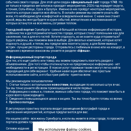
событиях своего города. Для этой цели создан
официальный сайт
города
1743
. Но
не только в пределах мегаполиса проходят мероприятия, 2026 год порадует округи,
а точнее, Соль-Илецк, Орск и Бузулук. Именно в них пройдут некоторые мероприятия,
посетить которые съедется вся область. В онлайн-режиме вы сможете узнать обо
всем, что необходимо для комфортной и осведомленной жизни. С нами она станет
яркой, ведь вы всегда будете в курсе событий, впечатления и воспоминания от
которых останутся на всю жизнь, согревая теплом.
Городской портал
Оренбурга - самый большой источник информации об истории,
особенностях и достопримечательностях города, которые станут полезными как для
населения, так и для его гостей. Хотите отдохнуть, но не знаете куда отправиться?
Будьте уверены, мы поможем вам в выборе. Для веселых компаний, которые хотят
отдохнуть и душой, и телом, мы предлагаем посетить сауну, а для более важных
встреч - лучшие рестораны города. Отправьтесь с любимым в кино или на концерт, а
сведения о времени сеансов вы узнаете в разделе
«Афиша»
.
Информационный портал города
Для тех, кто ищет работу или товар, мы можем предложить посетить раздел с
объявлениями. Для того чтобы откликнуться на предложенную информацию - нет
необходимости в регистрации. В поиске услуг горожане также смогут легко найти
подходящий для себя вариант. Удобная навигация обеспечит вас простым
использованием сайта, а его быстрая работа - приятна всем.
Мы рекомендуем пользователям:
1. Статьи только с актуальными
новостями
, выходящие по несколько штук в час.
Так вы точно узнаете обо всем произошедшем в числе первых.
2. Информацию о новых и, главное, важных событиях города, что поможет вам быть в
курсе всего происходящего.
3. Сведения о повышающихся ценах и акциях. Так вы точно будете готовы ко всему.
4.
Прогноз погоды
.
В регулярную практику портала входит размещение фотографий города и
расписания мероприятий, которые предлагаются для вас.
На нашем сайте - вся жизнь Оренбурга, и если вы живете в этом городе, то просмотр
портала должен прочно войти в повседневную жизнь.
Сетевое издание
"1743"
Мы используем файлы cookies,