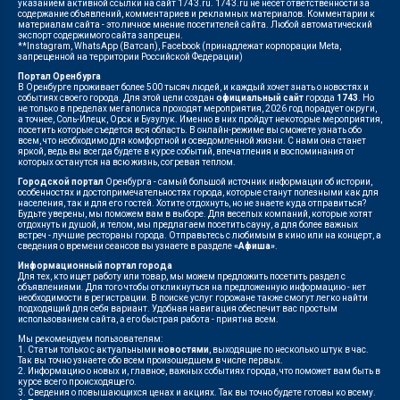
указанием активной ссылки на сайт 1743.ru. 1743.ru не несет ответственности за
содержание объявлений, комментариев и рекламных материалов. Комментарии к
материалам сайта - это личное мнение посетителей сайта. Любой автоматический
экспорт содержимого сайта запрещен.
**Instagram, WhatsApp (Ватсап), Facebook (принадлежат корпорации Meta,
запрещенной на территории Российской Федерации)
Портал Оренбурга
В Оренбурге проживает более 500 тысяч людей, и каждый хочет знать о новостях и
событиях своего города. Для этой цели создан
официальный сайт
города
1743
. Но
не только в пределах мегаполиса проходят мероприятия, 2026 год порадует округи,
а точнее, Соль-Илецк, Орск и Бузулук. Именно в них пройдут некоторые мероприятия,
посетить которые съедется вся область. В онлайн-режиме вы сможете узнать обо
всем, что необходимо для комфортной и осведомленной жизни. С нами она станет
яркой, ведь вы всегда будете в курсе событий, впечатления и воспоминания от
которых останутся на всю жизнь, согревая теплом.
Городской портал
Оренбурга - самый большой источник информации об истории,
особенностях и достопримечательностях города, которые станут полезными как для
населения, так и для его гостей. Хотите отдохнуть, но не знаете куда отправиться?
Будьте уверены, мы поможем вам в выборе. Для веселых компаний, которые хотят
отдохнуть и душой, и телом, мы предлагаем посетить сауну, а для более важных
встреч - лучшие рестораны города. Отправьтесь с любимым в кино или на концерт, а
сведения о времени сеансов вы узнаете в разделе
«Афиша»
.
Информационный портал города
Для тех, кто ищет работу или товар, мы можем предложить посетить раздел с
объявлениями. Для того чтобы откликнуться на предложенную информацию - нет
необходимости в регистрации. В поиске услуг горожане также смогут легко найти
подходящий для себя вариант. Удобная навигация обеспечит вас простым
использованием сайта, а его быстрая работа - приятна всем.
Мы рекомендуем пользователям:
1. Статьи только с актуальными
новостями
, выходящие по несколько штук в час.
Так вы точно узнаете обо всем произошедшем в числе первых.
2. Информацию о новых и, главное, важных событиях города, что поможет вам быть в
курсе всего происходящего.
3. Сведения о повышающихся ценах и акциях. Так вы точно будете готовы ко всему.